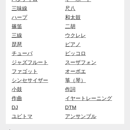
三味線
尺八
ハープ
和太鼓
篠笛
二胡
三線
ウクレレ
琵琶
ピアノ
チューバ
ピッコロ
ジャズフルート
スーザフォン
ファゴット
オーボエ
シンセサイザー
箏（琴）
小鼓
作詞
作曲
イヤートレーニング
DJ
DTM
ユビトマ
アンサンブル