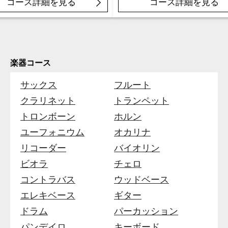
コース詳細を見る
コース詳細を見る
楽器コース
サックス
フルート
クラリネット
トランペット
トロンボーン
ホルン
ユーフォニウム
オカリナ
リコーダー
バイオリン
ビオラ
チェロ
コントラバス
ウッドベース
エレキベース
ギター
ドラム
パーカッション
パンデイロ
キーボード