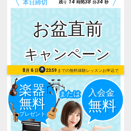
14
38
33
残り
時間
分
秒
お盆直前
8
6
木
23:59
月
日