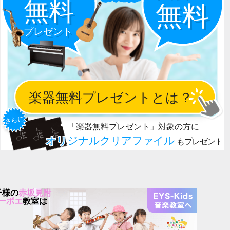
子様の
赤坂見附
ーボエ
教室は