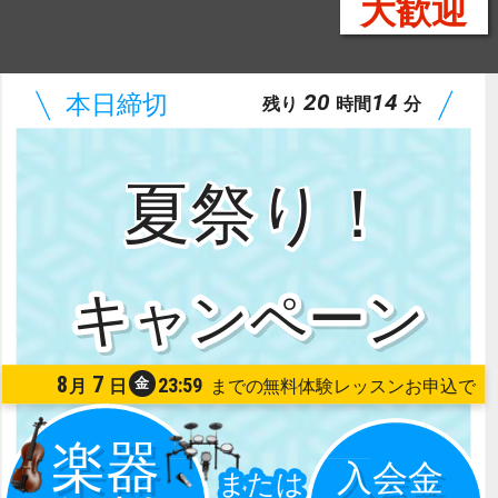
大歓迎
20
14
残り
時間
分
夏祭り！
8
7
23:59
金
月
日