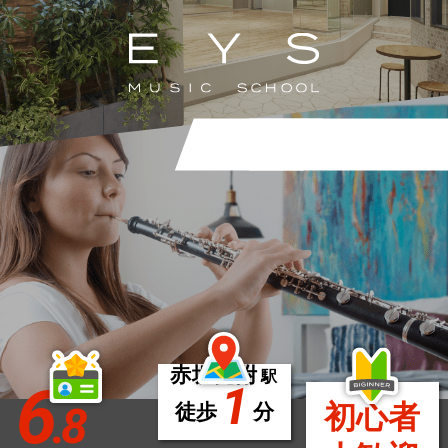
赤坂見附
駅
6
1
.8
初心者
徒歩
分