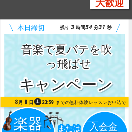
大歓迎
3
54
30
残り
時間
分
秒
音楽で夏バテを吹
っ飛ばせ
8
8
23:59
土
月
日