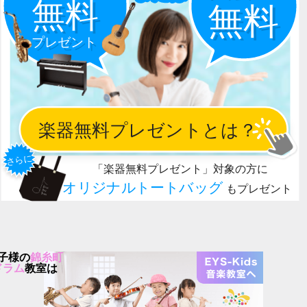
子様の
錦糸町
ドラム
教室は