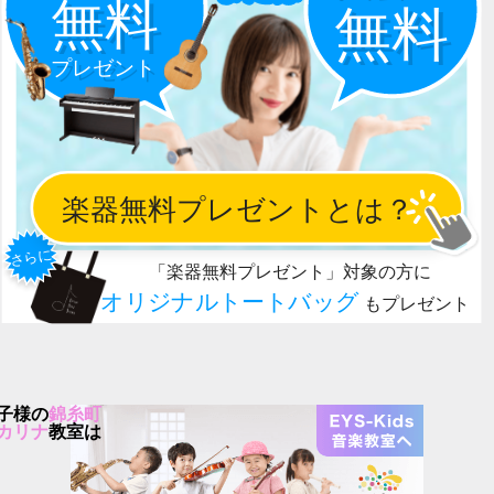
子様の
錦糸町
カリナ
教室は