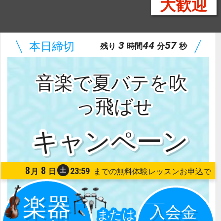
大歓迎
3
44
56
残り
時間
分
秒
音楽で夏バテを吹
っ飛ばせ
8
8
23:59
土
月
日