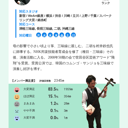
ランク
対応スタジオ
新宿 / WeArt銀座 / 横浜 / 渋谷 / 川崎 / 立川 / 上野 / 千葉 / スパーク
リング大宮 / 錦糸町
対応コース
津軽三味線, 長唄三味線, 二胡, 沖縄三線
対応曜日
月
火
水
木
金
土
日
母の影響で小さい頃より箏、三味線に親しむ。 二胡を村井鉄也氏
に師事する。NHK邦楽技能者育成会を修了（種目・三味線）その
後、演奏活動に入る。 2008年50期の会で世田谷区芸術アワード“飛
翔”を受賞。受賞公演では、韓国のコムンゴ・サンジョを三味線で
演奏し好評を博す。
2345
【メンバー満足度】
評価回答数
件
83.5
大変満足
1959
%
件
15.1
ほぼ満足
354
%
件
1.2
まあまあ
28
%
件
0.1
やや不満
3
%
件
0.0
大変不満
1
%
件