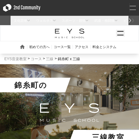
EYS音楽教室
コース
三線
錦糸町 x 三線
錦糸町
の
三線教室