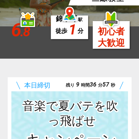
錦糸町
駅
6
1
.8
初心者
徒歩
分
大歓迎
9
36
56
残り
時間
分
秒
音楽で夏バテを吹
っ飛ばせ