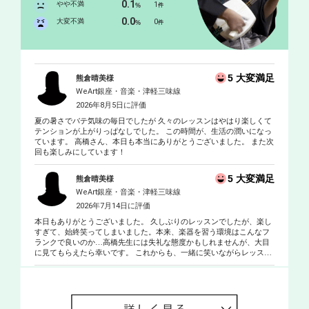
0.1
やや不満
1
%
件
0.0
大変不満
0
%
件
5 大変満足
熊倉晴美様
WeArt銀座・音楽・津軽三味線
2026年8月5日に評価
夏の暑さでバテ気味の毎日でしたが 久々のレッスンはやはり楽しくて
テンションが上がりっぱなしでした。 この時間が、生活の潤いになっ
ています。 高橋さん、本日も本当にありがとうございました。 また次
回も楽しみにしています！
5 大変満足
熊倉晴美様
WeArt銀座・音楽・津軽三味線
2026年7月14日に評価
本日もありがとうございました。 久しぶりのレッスンでしたが、楽し
すぎて、始終笑ってしまいました。本来、楽器を習う環境はこんなフ
ランクで良いのか…高橋先生には失礼な態度かもしれませんが、大目
に見てもらえたら幸いです。 これからも、一緒に笑いながらレッスン
させて頂けたらと思います。よろしくお願いします^_^