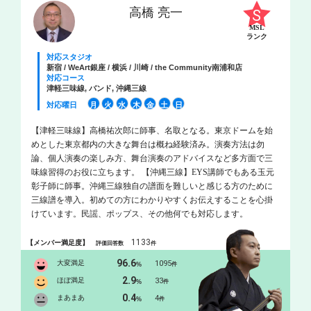
高橋 亮一
MSL
ランク
対応スタジオ
新宿 / WeArt銀座 / 横浜 / 川崎 / the Community南浦和店
対応コース
津軽三味線, バンド, 沖縄三線
対応曜日
月
火
水
木
金
土
日
【津軽三味線】高橋祐次郎に師事、名取となる。東京ドームを始
めとした東京都内の大きな舞台は概ね経験済み。演奏方法は勿
論、個人演奏の楽しみ方、舞台演奏のアドバイスなど多方面で三
味線習得のお役に立ちます。 【沖縄三線】EYS講師でもある玉元
彰子師に師事。沖縄三線独自の譜面を難しいと感じる方のために
三線譜を導入。初めての方にわかりやすくお伝えすることを心掛
けています。民謡、ポップス、その他何でも対応します。
1133
【メンバー満足度】
評価回答数
件
96.6
大変満足
1095
%
件
2.9
ほぼ満足
33
%
件
0.4
まあまあ
4
%
件