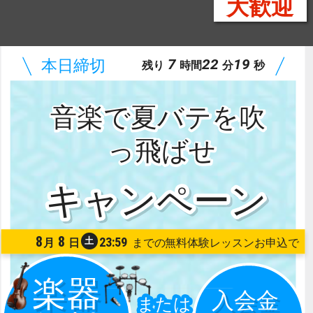
大歓迎
7
22
18
残り
時間
分
秒
音楽で夏バテを吹
っ飛ばせ
8
8
23:59
土
月
日