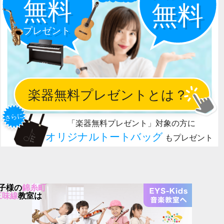
子様の
錦糸町
三味線
教室は