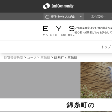
EYS音楽教室
コース
三味線
錦糸町 x 三味線
錦糸町
の