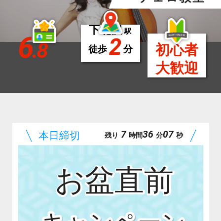
下北沢
駅
6
2
.8
初心者
徒歩
分
大歓迎
7
36
05
残り
時間
分
秒
お盆直前