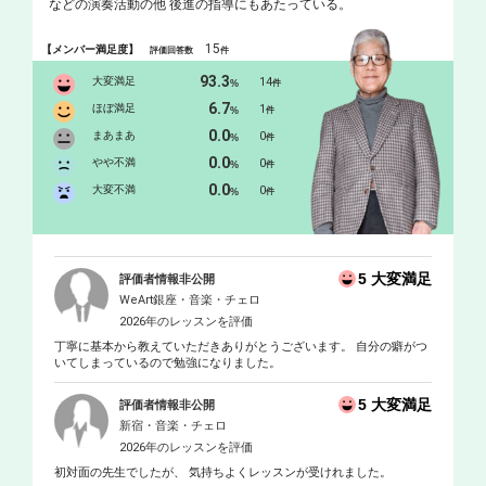
などの演奏活動の他 後進の指導にもあたっている。
15
【メンバー満足度】
評価回答数
件
93.3
大変満足
14
%
件
6.7
ほぼ満足
1
%
件
0.0
まあまあ
0
%
件
0.0
やや不満
0
%
件
0.0
大変不満
0
%
件
5 大変満足
評価者情報非公開
WeArt銀座・音楽・チェロ
2026年のレッスンを評価
丁寧に基本から教えていただきありがとうございます。 自分の癖がつ
いてしまっているので勉強になりました。
5 大変満足
評価者情報非公開
新宿・音楽・チェロ
2026年のレッスンを評価
初対面の先生でしたが、 気持ちよくレッスンが受けれました。