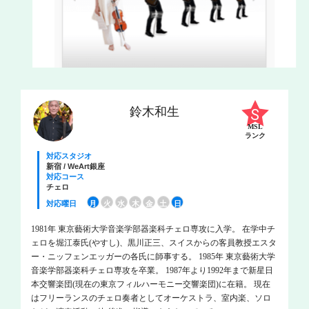
鈴木和生
MSL
ランク
対応スタジオ
新宿 / WeArt銀座
対応コース
チェロ
対応曜日
月
火
水
木
金
土
日
1981年 東京藝術大学音楽学部器楽科チェロ専攻に入学。 在学中チ
ェロを堀江泰氏(やすし)、黒川正三、スイスからの客員教授エスタ
ー・ニッフェンエッガーの各氏に師事する。 1985年 東京藝術大学
音楽学部器楽科チェロ専攻を卒業。 1987年より1992年まで新星日
本交響楽団(現在の東京フィルハーモニー交響楽団)に在籍。 現在
はフリーランスのチェロ奏者としてオーケストラ、室内楽、ソロ