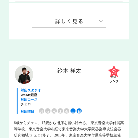
鈴木 祥太
MSL
ランク
対応スタジオ
WeArt銀座
対応コース
チェロ
対応曜日
月
火
水
木
金
土
日
6歳からチェロ、17歳から指揮を習い始める。 東京音楽大学付属高
等学校、東京音楽大学を経て東京音楽大学大学院器楽専攻弦楽器
研究領域(チェロ)修了。 2013年、東京音楽大学付属高等学校主催