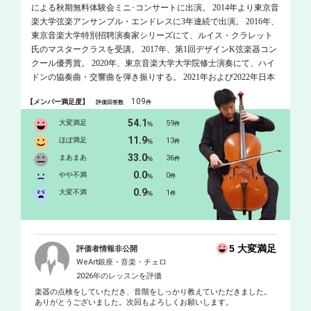
による秋期無料体験会ミニ･コンサートに出演。 2014年より東京音
楽大学弦楽アンサンブル・エンドレスに3年連続で出演。 2016年、
東京音楽大学特別招聘演奏家シリーズにて、ルイス・クラレット
氏のマスタークラスを受講。 2017年、第1回デザインK弦楽器コン
クール優秀賞。 2020年、東京音楽大学大学院修士演奏にて、ハイ
ドンの協奏曲・交響曲を弾き振りする。 2021年および2022年日本
クラシック音楽コンクール弦楽器部門千葉県予選の審査員を務め
109
【メンバー満足度】
評価回答数
件
る。 これまでにチェロを今泉文希、田中進、ドミトリー・フェイ
ギン、鈴木秀美、室内楽を荒井英治、百武由紀、山口裕之、齋藤
54.1
大変満足
59
%
件
真知亜、ドミトリー・フェイギン、オリジナル楽器アンサンブル
11.9
ほぼ満足
13
%
件
を井上静香、成田寛、坪井悠佳、鈴木秀美、指揮を三原明人の各
33.0
まあまあ
36
%
件
氏に師事。
0.0
やや不満
0
%
件
0.9
大変不満
1
%
件
5 大変満足
評価者情報非公開
WeArt銀座・音楽・チェロ
2026年のレッスンを評価
楽器の点検をしていただき、音階をしっかり教えていただきました。
ありがとうございました。次回もよろしくお願いします。