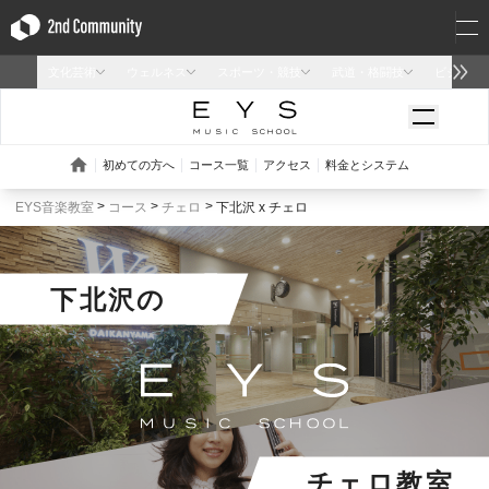
EYS音楽教室
コース
チェロ
下北沢 x チェロ
下北沢
の
チェロ教室