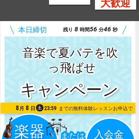
大歓迎
8
56
44
残り
時間
分
秒
音楽で夏バテを吹
っ飛ばせ
8
8
23:59
土
月
日