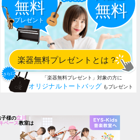
お子様の
立川
キベース
教室は