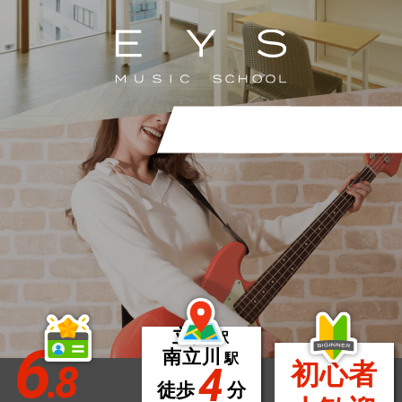
立川
駅
6
南立川
駅
.8
初心者
4
徒歩
分