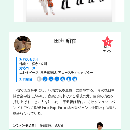
田淵 昭裕
MSL
ランク
対応スタジオ
池袋 / 吉祥寺 / 立川
対応コース
エレキベース, 津軽三味線, アコースティックギター
対応曜日
月
火
水
木
金
土
日
15歳で楽器を手にし、19歳に板谷直樹氏に師事する。 その後は甲
陽音楽学院に入学し、音楽に集中できる環境の元、自身の演奏を
押し上げることに力を注いだ。 卒業後は都内にてセッション、バ
ンドを中心にR&B,Funk,Pops,Fusion,Jazz等ジャンルを問わず演奏活
動を行なっている。
807
【メンバー満足度】
評価回答数
件