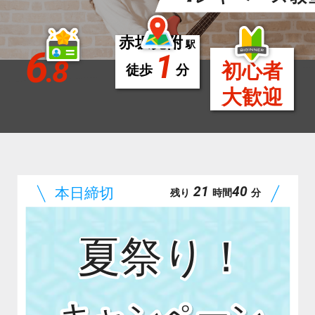
赤坂見附
駅
6
1
.8
初心者
徒歩
分
大歓迎
21
40
残り
時間
分
夏祭り！