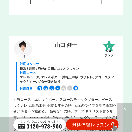
山口 健一
MSL
ランク
対応スタジオ
横浜 / 川崎 / WeArt自由が丘 / オンライン
対応コース
エレキベース, エレキギター, 津軽三味線, ウクレレ, アコースティ
ックギター, ギター弾き語り
対応曜日
月
火
水
木
金
土
日
担当コース エレキギター、アコースティックギター、ベース、
ウクレレ 広島県出身 高校１年生の時、charのライブを見て衝撃を
受けギターを始める。 高校３年の時、大会でギタリスト賞を受
賞、L'Arc〜en〜CielのKENモデルを頂く。初めてレコーディングも
経験。 高校卒業後、上京を決意。 YAMAHA音楽院入学。ギター
を末原康志に師事。ギターのみならず、様々な楽器、音楽理論を