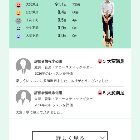
91.1
大変満足
735
%
件
8.4
ほぼ満足
68
%
件
0.5
まあまあ
4
%
件
0.0
やや不満
0
%
件
0.0
大変不満
0
%
件
5 大変満足
評価者情報非公開
立川・音楽・アコースティックギター
2026年のレッスンを評価
楽しくレッスンに参加出来ました。ありがとうございました。
5 大変満足
評価者情報非公開
立川・音楽・アコースティックギター
2026年のレッスンを評価
大変丁寧に教えて頂きました。