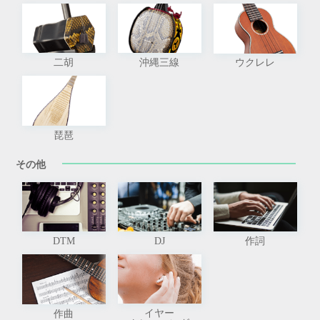
二胡
沖縄三線
ウクレレ
琵琶
その他
DTM
DJ
作詞
イヤー
作曲