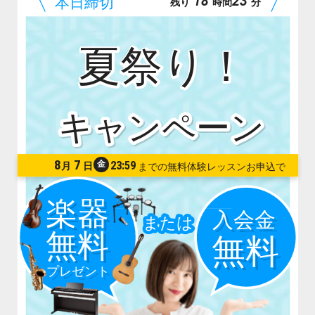
18
23
残り
時間
分
夏祭り！
8
7
金
23:59
月
日