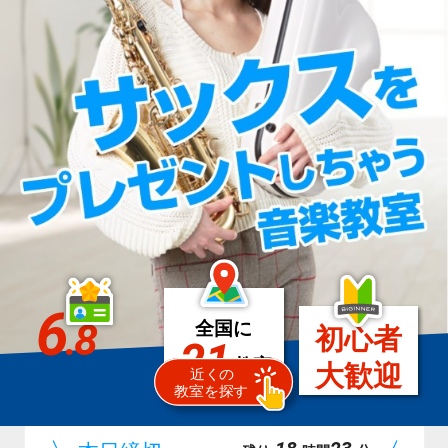
6
.8
全国に
初心者
21
教室
大歓迎