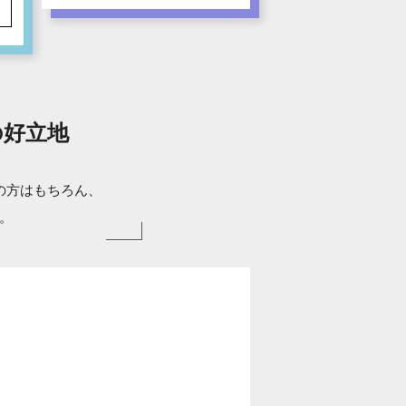
の好立地
の方はもちろん、
。