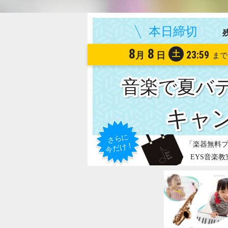
8
8
土
23:59
月
日
音楽で夏バ