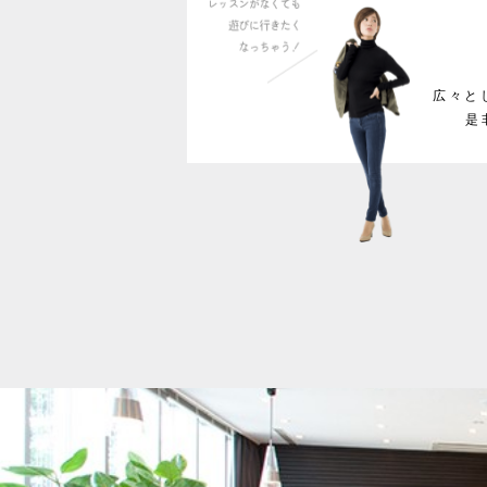
広々と
是