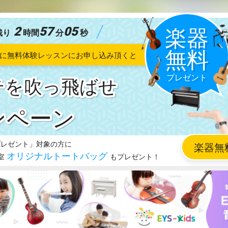
2
57
03
残り
時間
分
秒
テを吹っ飛ばせ