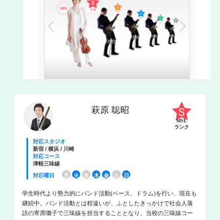
萩原 聡昭
MSL
ランク
対応スタジオ
新宿 / 横浜 / 川崎
対応コース
津軽三味線
対応曜日
月
火
水
木
金
土
日
学生時代より勢力的にバンド活動(ベース、ドラム)を行い、現在も
継続中。バンド活動とは程遠いが、ふとしたきっかけで社会人落
語の寄席囃子で三味線を担当することとなり、当校の三味線コー