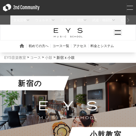
EYS音楽教室
コース
小鼓
新宿 x 小鼓
新宿
の
小鼓教室