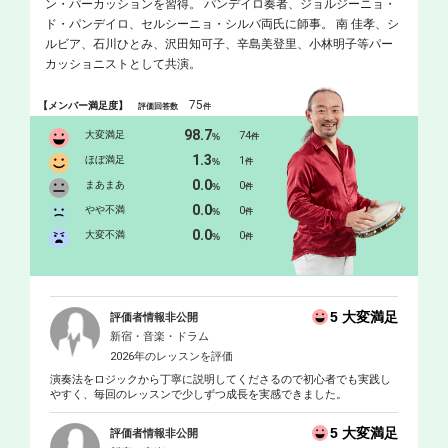
ン・パーカッションを習得。 パンデイロ奏者、ジョルジーニョ・
ド・パンデイロ、セルシーニョ・シルバ両氏に師事。 南 佳孝、シ
ルビア、石川ひとみ、沢田知可子、辛島美登里、小林明子等パー
カッショニストとして共演。
75
【メンバー満足度】
評価回答数
件
98.7
大変満足
74
%
件
1.3
ほぼ満足
1
%
件
0.0
まあまあ
0
%
件
0.0
やや不満
0
%
件
0.0
大変不満
0
%
件
5 大変満足
評価者情報非公開
新宿・音楽・ドラム
2026年のレッスンを評価
演奏法をロジックから丁寧に説明してくださるので初心者でも実践し
やすく、毎回のレッスンで少しずつ成長を実感できました。
5 大変満足
評価者情報非公開