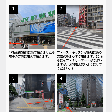
1
2
JR新宿駅南口に出て頂きましたら
ファーストキッチンが角地にある
右手の方向に進んで頂きます。
交差点をまっすぐ進みます。(こち
らにもファミリーマートがござい
ますが、お間違え無いようにして
ください。)
3
4