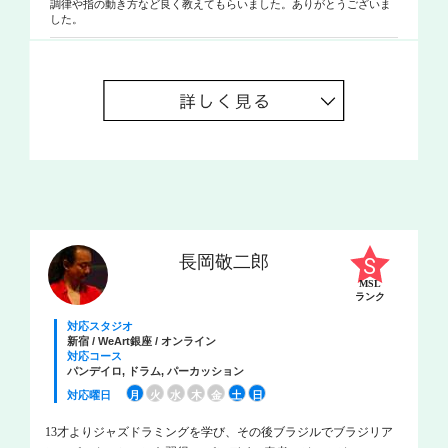
調律や指の動き方など良く教えてもらいました。ありがとうございま
した。
長岡敬二郎
MSL
ランク
対応スタジオ
新宿 / WeArt銀座 / オンライン
対応コース
パンデイロ, ドラム, パーカッション
対応曜日
月
火
水
木
金
土
日
13才よりジャズドラミングを学び、その後ブラジルでブラジリア