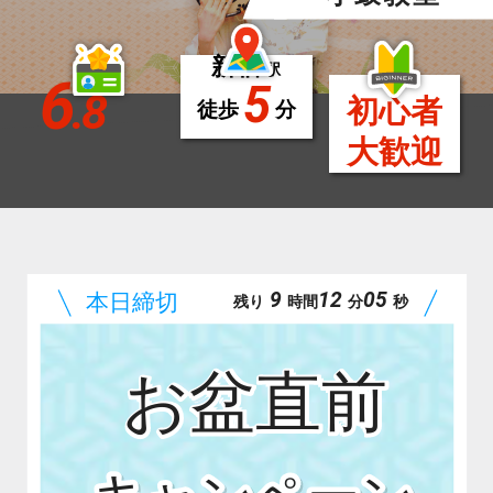
新宿
駅
6
5
.8
初心者
徒歩
分
大歓迎
9
12
03
残り
時間
分
秒
お盆直前