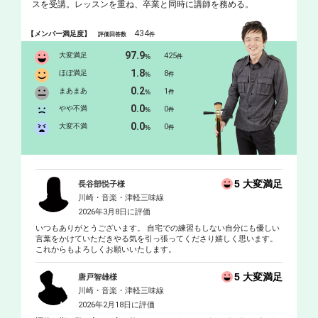
スを受講。レッスンを重ね、卒業と同時に講師を務める。
434
【メンバー満足度】
評価回答数
件
97.9
大変満足
425
%
件
1.8
ほぼ満足
8
%
件
0.2
まあまあ
1
%
件
0.0
やや不満
0
%
件
0.0
大変不満
0
%
件
5 大変満足
長谷部悦子様
川崎・音楽・津軽三味線
2026年3月8日に評価
いつもありがとうございます。 自宅での練習もしない自分にも優しい
言葉をかけていただきやる気を引っ張ってくださり嬉しく思います。
これからもよろしくお願いいたします。
5 大変満足
唐戸智雄様
川崎・音楽・津軽三味線
2026年2月18日に評価