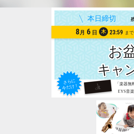
8
6
木
23:59
月
日
お