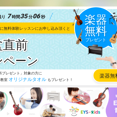
7
35
04
残り
時間
分
秒
盆直前