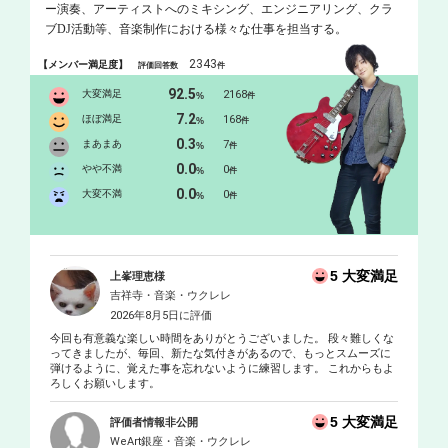
ー演奏、アーティストへのミキシング、エンジニアリング、クラ
ブDJ活動等、音楽制作における様々な仕事を担当する。
2343
【メンバー満足度】
評価回答数
件
92.5
大変満足
2168
%
件
7.2
ほぼ満足
168
%
件
0.3
まあまあ
7
%
件
0.0
やや不満
0
%
件
0.0
大変不満
0
%
件
5 大変満足
上峯理恵様
吉祥寺・音楽・ウクレレ
2026年8月5日に評価
今回も有意義な楽しい時間をありがとうございました。 段々難しくな
ってきましたが、毎回、新たな気付きがあるので、もっとスムーズに
弾けるように、覚えた事を忘れないように練習します。 これからもよ
ろしくお願いします。
5 大変満足
評価者情報非公開
WeArt銀座・音楽・ウクレレ