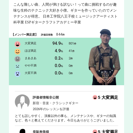
こんな難しい曲、人間が弾ける訳ない！って曲に挑戦するのが趣
味な生粋のテクニック大好き小僧。ギターを作っていたのでメン
テナンスが得意。 日本工学院八王子校ミュージックアーティスト
科卒業 ESPギタークラフトアカデミー卒業
844
【メンバー満足度】
評価回答数
件
94.9
大変満足
801
%
件
4.9
ほぼ満足
41
%
件
0.2
まあまあ
2
%
件
0.0
やや不満
0
%
件
0.0
大変不満
0
%
件
5 大変満足
評価者情報非公開
新宿・音楽・クラシックギター
2026年のレッスンを評価
とても話しやすく、演奏以外の事も、メンテナンスや、ギターの知識
など、色々と教えてくださります。今日もありがとうございました。
5 大変満足
長阪寿美様