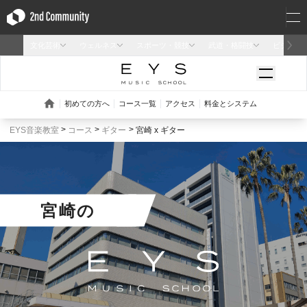
EYS音楽教室
コース
ギター
宮崎 x ギター
宮崎
の