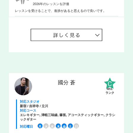
2026年のレッスンを評価
レッスンを受けることで、進捗があると思えるので良いです。
國分 蒼
MSL
ランク
対応スタジオ
新宿 / 吉祥寺 / 立川
対応コース
エレキギター, 津軽三味線, 篠笛, アコースティックギター, クラシ
ックギター
対応曜日
月
火
水
木
金
土
日