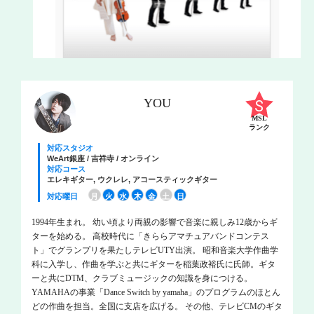
YOU
MSL
ランク
対応スタジオ
WeArt銀座 / 吉祥寺 / オンライン
対応コース
エレキギター, ウクレレ, アコースティックギター
対応曜日
月
火
水
木
金
土
日
1994年生まれ。 幼い頃より両親の影響で音楽に親しみ12歳からギ
ターを始める。 高校時代に「きららアマチュアバンドコンテス
ト」でグランプリを果たしテレビUTY出演。 昭和音楽大学作曲学
科に入学し、作曲を学ぶと共にギターを稲葉政裕氏に氏師。ギタ
ーと共にDTM、クラブミュージックの知識を身につける。
YAMAHAの事業「Dance Switch by yamaha」のプログラムのほとん
どの作曲を担当。全国に支店を広げる。 その他、テレビCMのギタ