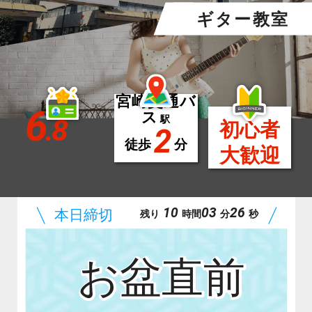
ギター教室
宮崎交通バ
6
ス
.8
駅
初心者
2
徒歩
分
大歓迎
10
03
24
残り
時間
分
秒
お盆直前