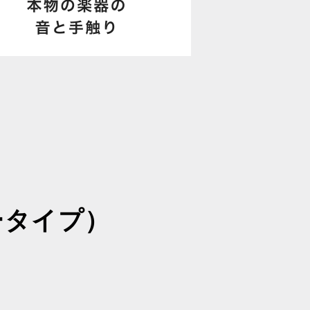
ータイプ）
り