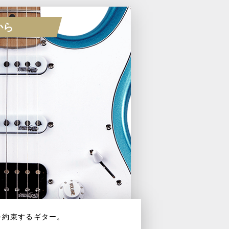
から
を約束するギター。