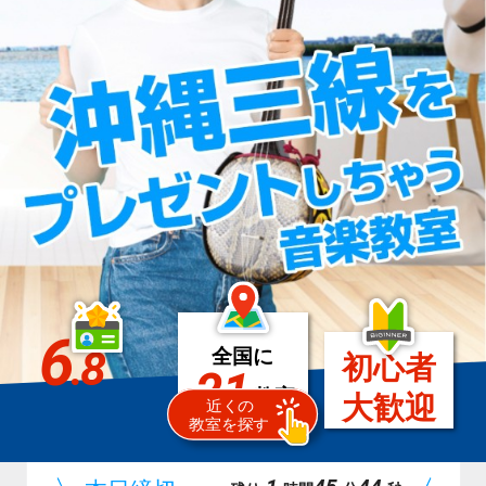
6
.8
全国に
初心者
21
教室
大歓迎