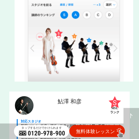
鮎澤 和彦
MSL
ランク
対応スタジオ
新宿 / WeArt銀座 / 横浜 / 渋谷 / 川崎 / 立川 / 上野 / 千葉 / スパーク
リング大宮 / 錦糸町
対応コース