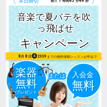
1
45
43
残り
時間
分
秒
音楽で夏バテを吹
っ飛ばせ
8
8
土
23:59
月
日