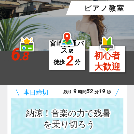
ピアノ教室
宮崎交通バ
6
ス
.8
駅
初心者
2
徒歩
分
大歓迎
9
52
17
残り
時間
分
秒
納涼！音楽の力で残暑
を乗り切ろう