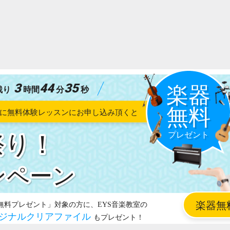
3
44
34
残り
時間
分
秒
祭り！