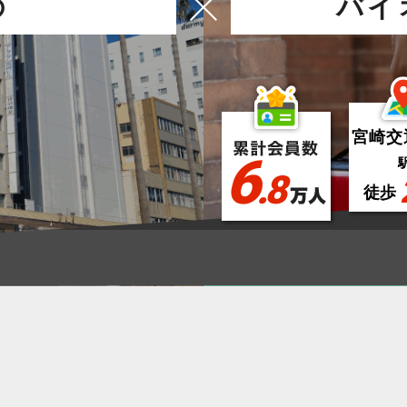
の
バイ
宮崎交
6
.8
徒歩