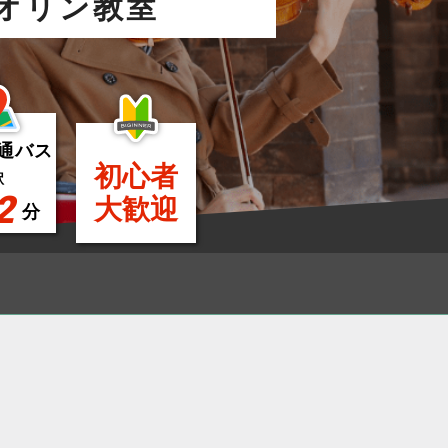
オリン教室
通バス
初心者
駅
2
大歓迎
分