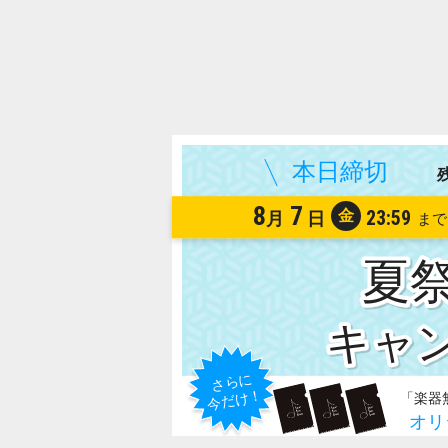
8
7
金
23:59
月
日
夏