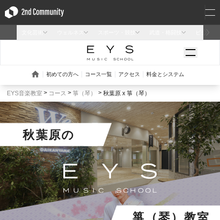
EYS音楽教室
コース
箏（琴）
秋葉原 x 箏（琴）
秋葉原
の
箏（琴）教室