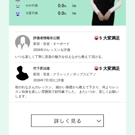
0.0
を西山まりえの各氏に師事。 中学高等学校専修免許（音楽）取
やや不満
0
%
件
得。
0.0
大変不満
0
%
件
5 大変満足
評価者情報非公開
新宿・音楽・キーボード
2026年のレッスンを評価
いつも楽しく丁寧に音楽の魅力を伝えながら教えて頂ける。
5 大変満足
竹下昇汰様
新宿・音楽・クラシック／ポップスピアノ
2026年7月3日に評価
初のれなさんのレッスン。 細かい基礎から教えて下さり、何よりレッ
スン自体を楽しい雰囲気で好印象でした。 またいつか、宜しくお願い
します。