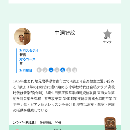
中洞智絵
MSL
ランク
対応スタジオ
新宿
対応コース
箏
対応曜日
月
火
水
木
金
土
日
1985年生まれ 地元岩手県宮古市にて 4歳より音楽教室に通い始め
る 7歳より箏のお稽古に通い始める 小学校時代は合唱クラブ 高校
時代は音楽部(合唱) 18歳生田流正派箏準師範資格取得 東海大学芸
術学科音楽学課程 箏専攻卒業 NHK邦楽技能者育成会53期卒業 在
学中：歌・ピアノ個人レッスンを受ける 現在は演奏・教室・体験
の活動を継続している
65
【メンバー満足度】
評価回答数
件