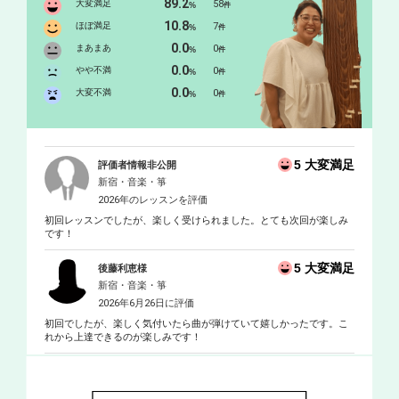
89.2
大変満足
58
%
件
10.8
ほぼ満足
7
%
件
0.0
まあまあ
0
%
件
0.0
やや不満
0
%
件
0.0
大変不満
0
%
件
5 大変満足
評価者情報非公開
新宿・音楽・箏
2026年のレッスンを評価
初回レッスンでしたが、楽しく受けられました。とても次回が楽しみ
です！
5 大変満足
後藤利恵様
新宿・音楽・箏
2026年6月26日に評価
初回でしたが、楽しく気付いたら曲が弾けていて嬉しかったです。こ
れから上達できるのが楽しみです！