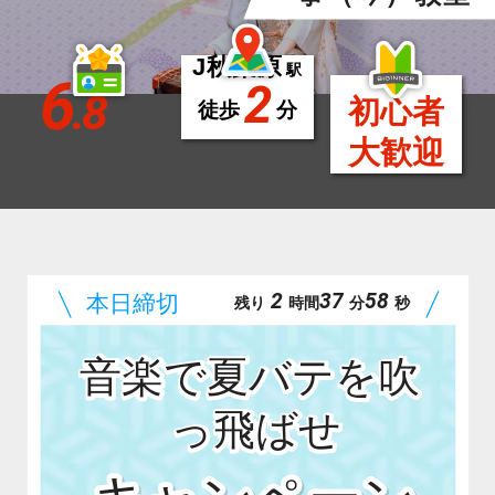
J秋葉原
駅
6
2
.8
初心者
徒歩
分
大歓迎
2
37
56
残り
時間
分
秒
音楽で夏バテを吹
っ飛ばせ