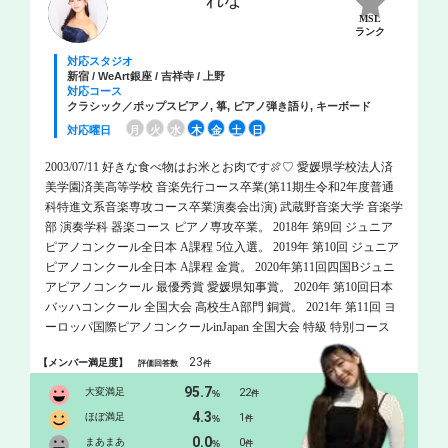
れな
MSL
ランク
対応スタジオ
新宿 / WeArt銀座 / 吉祥寺 / 上野
対応コース
クラシック／ポップスピアノ, 箏, ピアノ弾き語り, キーボード
対応曜日
月
火
水
木
金
土
日
2003/07/11 好きな食べ物はお米とお肉です🍖♡ 愛媛県学校法人済
美学園済美高等学校 音楽先行コース卒業(第11期生令和2年度普通
科特進文系音楽専攻コース卒業演奏会出演) 武蔵野音楽大学 音楽学
部 演奏学科 器楽コース ピアノ専攻卒業。 2018年 第9回 ジュニア
ピアノコンクール全日本 A課程 5位入選。 2019年 第10回 ジュニア
ピアノコンクール全日本 A課程 金賞。 2020年第11回四国Bジュニ
アピアノコンクール 最優秀賞 愛媛県知事賞。 2020年 第10回日本
バッハコンクール 全国大会 高校生A部門 銅賞。 2021年 第11回 ヨ
ーロッパ国際ピアノコンクールinJapan 全国大会 特級 特別コース
高校生の部 銅賞 (金賞該当者なし)。 2023年度 武蔵野音楽大学 器
23
【メンバー満足度】
評価回答数
件
楽コース ピアノ専攻 選抜学生コンサート 出演。 2024年度 武蔵野
音楽大学 器楽コース ピアノ専攻 選抜学生コンサート 出演。 これ
95.7
大変満足
22
%
件
までにピアノを松前あすか、井上祐子、出角知子、松本和将、服
4.3
ほぼ満足
1
%
件
部 真紀子、ケマル・ゲキチ、ミーシャ・ダチッチ、ヴィレム・ブ
0.0
まあまあ
0
%
件
ロンズ、ヘンリ・シーグフリードソン、今川映美子、チェンバロ