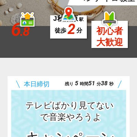
J秋葉原
駅
6
2
.8
初心者
徒歩
分
大歓迎
5
51
37
残り
時間
分
秒
テレビばかり見てない
で音楽やろうよ