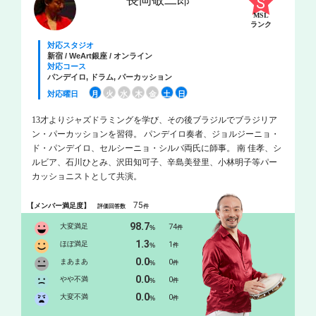
長岡敬二郎
MSL
ランク
対応スタジオ
新宿 / WeArt銀座 / オンライン
対応コース
パンデイロ, ドラム, パーカッション
対応曜日
月
火
水
木
金
土
日
13才よりジャズドラミングを学び、その後ブラジルでブラジリア
ン・パーカッションを習得。 パンデイロ奏者、ジョルジーニョ・
ド・パンデイロ、セルシーニョ・シルバ両氏に師事。 南 佳孝、シ
ルビア、石川ひとみ、沢田知可子、辛島美登里、小林明子等パー
カッショニストとして共演。
75
【メンバー満足度】
評価回答数
件
98.7
大変満足
74
%
件
1.3
ほぼ満足
1
%
件
0.0
まあまあ
0
%
件
0.0
やや不満
0
%
件
0.0
大変不満
0
%
件