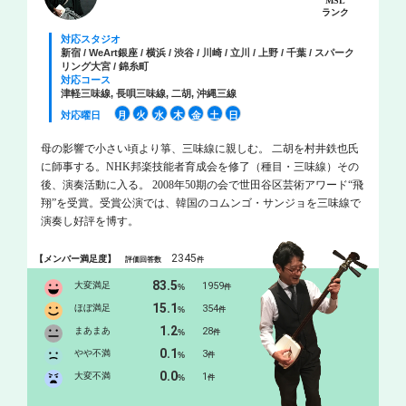
MSL
ランク
対応スタジオ
新宿 / WeArt銀座 / 横浜 / 渋谷 / 川崎 / 立川 / 上野 / 千葉 / スパーク
リング大宮 / 錦糸町
対応コース
津軽三味線, 長唄三味線, 二胡, 沖縄三線
対応曜日
月
火
水
木
金
土
日
母の影響で小さい頃より箏、三味線に親しむ。 二胡を村井鉄也氏
に師事する。NHK邦楽技能者育成会を修了（種目・三味線）その
後、演奏活動に入る。 2008年50期の会で世田谷区芸術アワード“飛
翔”を受賞。受賞公演では、韓国のコムンゴ・サンジョを三味線で
演奏し好評を博す。
2345
【メンバー満足度】
評価回答数
件
83.5
大変満足
1959
%
件
15.1
ほぼ満足
354
%
件
1.2
まあまあ
28
%
件
0.1
やや不満
3
%
件
0.0
大変不満
1
%
件