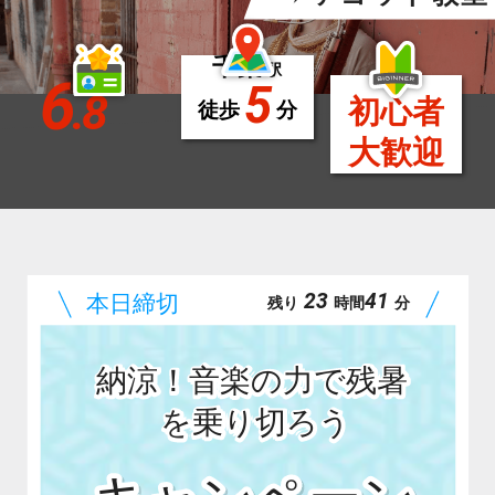
千葉
駅
6
5
.8
初心者
徒歩
分
大歓迎
23
41
残り
時間
分
納涼！音楽の力で残暑
を乗り切ろう