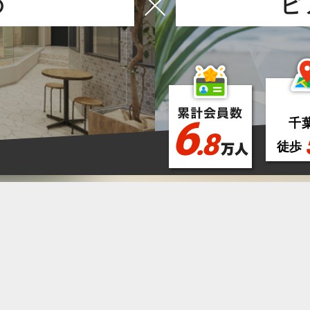
の
ピ
6
千
.8
徒歩