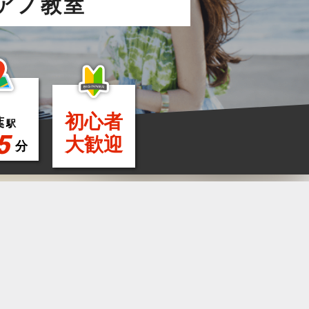
アノ教室
初心者
葉
駅
5
大歓迎
分