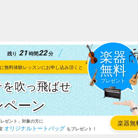
21
22
残り
時間
分
テを吹っ飛ばせ