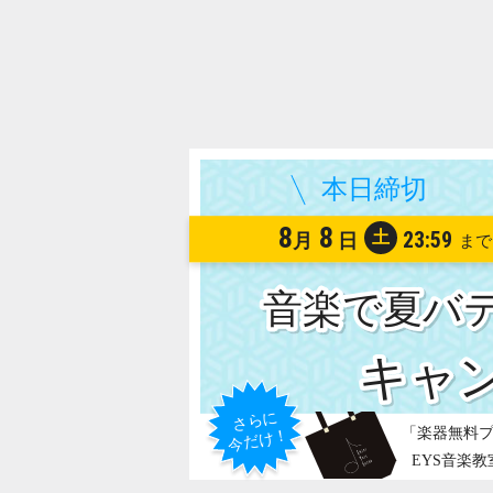
8
8
土
23:59
月
日
音楽で夏バ