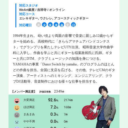
対応スタジオ
WeArt銀座 / 吉祥寺 / オンライン
対応コース
エレキギター, ウクレレ, アコースティックギター
対応曜日
月
火
水
木
金
土
日
1994年生まれ。 幼い頃より両親の影響で音楽に親しみ12歳からギ
ターを始める。 高校時代に「きららアマチュアバンドコンテス
ト」でグランプリを果たしテレビUTY出演。 昭和音楽大学作曲学
科に入学し、作曲を学ぶと共にギターを稲葉政裕氏に氏師。ギタ
ーと共にDTM、クラブミュージックの知識を身につける。
YAMAHAの事業「Dance Switch by yamaha」のプログラムのほとん
どの作曲を担当。全国に支店を広げる。 その他、テレビCMのギタ
ー演奏、アーティストへのミキシング、エンジニアリング、クラ
ブDJ活動等、音楽制作における様々な仕事を担当する。
2349
【メンバー満足度】
評価回答数
件
92.6
大変満足
2174
%
件
7.2
ほぼ満足
168
%
件
0.3
まあまあ
7
%
件
0.0
やや不満
0
%
件