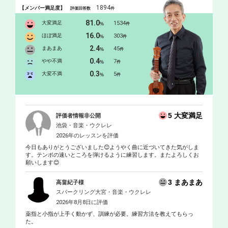
の部金賞、合奏の部銀賞
1894
【メンバー満足度】
評価回答数
件
81.0
大変満足
1534
%
件
16.0
ほぼ満足
303
%
件
2.4
まあまあ
45
%
件
0.4
やや不満
7
%
件
0.3
大変不満
5
%
件
5 大変満足
評価者情報非公開
池袋・音楽・ウクレレ
2026年のレッスンを評価
今日もありがとうございました😊ようやく曲に近づいてきた気がしま
す。テンポの速いところを弾けるように練習します。またよろしくお
願いします😊
3 まあまあ
高畠紀子様
スパークリング大宮・音楽・ウクレレ
2026年8月8日に評価
薬指と小指が上手く動かず、訓練が必要。練習方法を教えてもらっ
た。