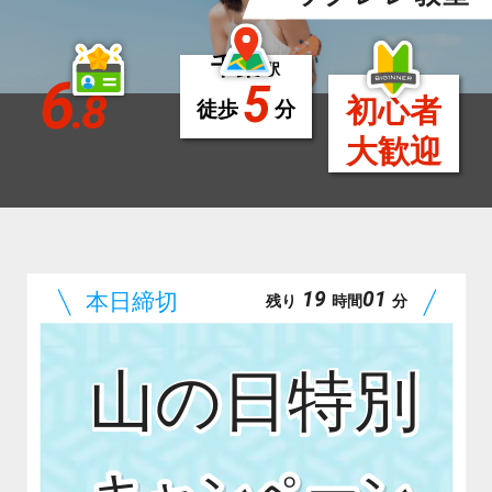
千葉
駅
6
5
.8
初心者
徒歩
分
大歓迎
19
01
残り
時間
分
山の日特別