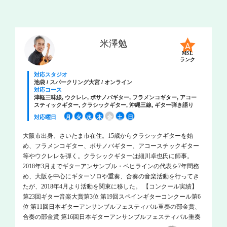
米澤勉
MSL
ランク
対応スタジオ
池袋 / スパークリング大宮 / オンライン
対応コース
津軽三味線, ウクレレ, ボサノバギター, フラメンコギター, アコー
スティックギター, クラシックギター, 沖縄三線, ギター弾き語り
対応曜日
月
火
水
木
金
土
日
大阪市出身、さいたま市在住。15歳からクラシックギターを始
め、フラメンコギター、ボサノバギター、アコースチックギター
等やウクレレを弾く。クラシックギターは細川卓也氏に師事。
2018年3月までギターアンサンブル・ベヒラインの代表を7年間務
め、大阪を中心にギターソロや重奏、合奏の音楽活動を行ってき
たが、2018年4月より活動を関東に移した。 【コンクール実績】
第23回ギター音楽大賞第3位 第19回スペインギターコンクール第6
位 第11回日本ギターアンサンブルフェスティバル重奏の部金賞、
合奏の部金賞 第16回日本ギターアンサンブルフェスティバル重奏