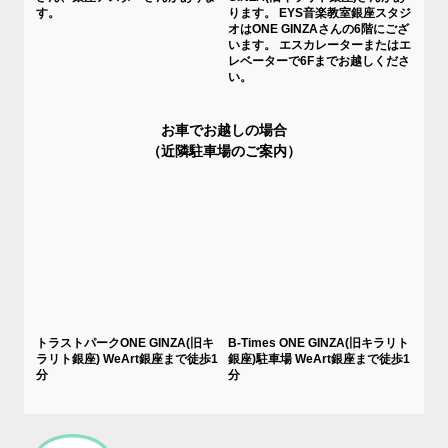
す。
ります。 EYS音楽教室銀座スタジ
オはONE GINZAさんの6階にござ
います。 エスカレーターまたはエ
レベーターで6Fまでお越しくださ
い。
お車でお越しの場合
（近隣駐車場のご案内）
トラストパークONE GINZA(旧キ
B-Times ONE GINZA(旧キラリト
ラリト銀座) WeArt銀座まで徒歩1
銀座)駐車場 WeArt銀座まで徒歩1
分
分