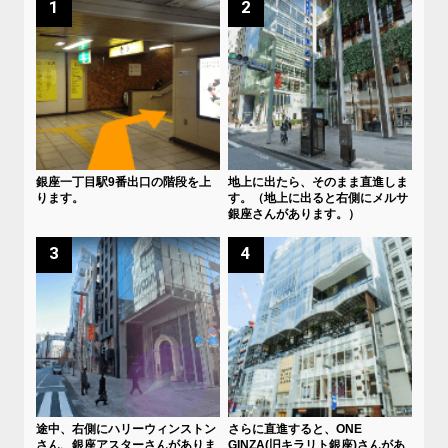
1
2
銀座一丁目駅9番出口の階段を上
地上に出たら、そのまま直進しま
ります。
す。（地上に出ると右側にメルサ
銀座さんがあります。）
3
4
途中、右側にハリーウィンストン
さらに直進すると、ONE
さん、銀座アスターさんがありま
GINZA(旧キラリト銀座)さんがあ