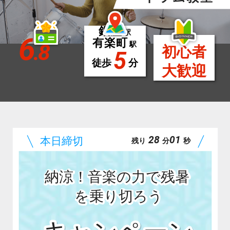
銀座
駅
6
有楽町
.8
駅
初心者
5
徒歩
分
大歓迎
27
59
残り
分
秒
納涼！音楽の力で残暑
を乗り切ろう