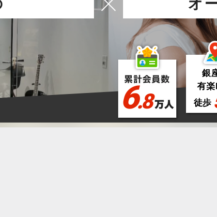
の
オ
銀
6
有楽
.8
徒歩