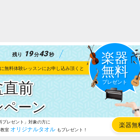
19
41
残り
分
秒
盆直前