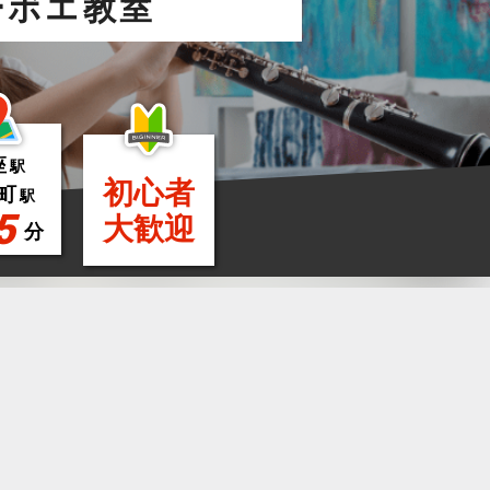
ーボエ教室
座
駅
初心者
町
駅
5
大歓迎
分