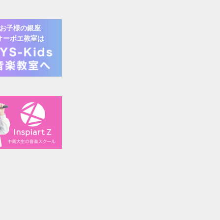
お子様の
銀座
オーボエ
教室は