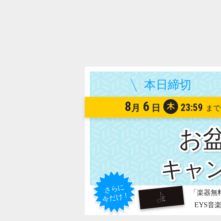
8
6
木
23:59
月
日
お