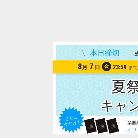
8
7
金
23:59
月
日
夏