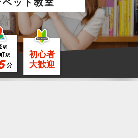
ンペット教室
座
駅
初心者
町
駅
5
大歓迎
分