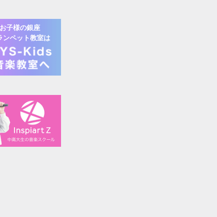
お子様の
銀座
ランペット
教室は