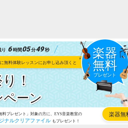
6
05
48
残り
時間
分
秒
祭り！