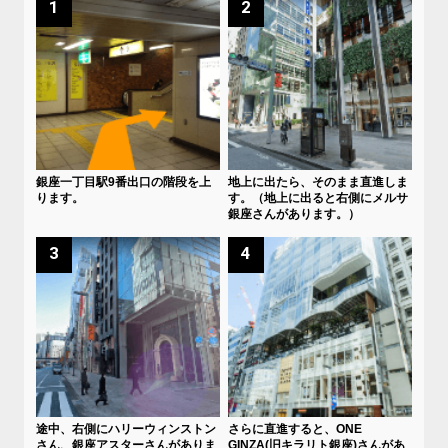
1
2
銀座一丁目駅9番出口の階段を上
地上に出たら、そのまま直進しま
ります。
す。（地上に出ると右側にメルサ
銀座さんがあります。）
3
4
途中、右側にハリーウィンストン
さらに直進すると、ONE
さん、銀座アスターさんがありま
GINZA(旧キラリト銀座)さんがあ