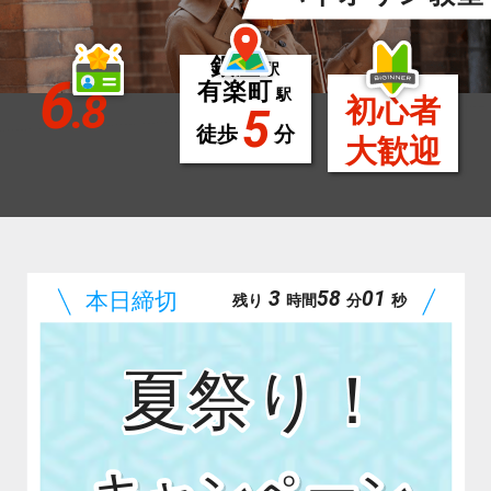
銀座
駅
6
有楽町
.8
駅
初心者
5
徒歩
分
大歓迎
3
57
59
残り
時間
分
秒
夏祭り！