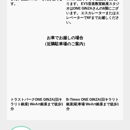
す。
ります。 EYS音楽教室銀座スタジ
オはONE GINZAさんの6階にござ
います。 エスカレーターまたはエ
レベーターで6Fまでお越しくださ
い。
お車でお越しの場合
（近隣駐車場のご案内）
トラストパークONE GINZA(旧キ
B-Times ONE GINZA(旧キラリト
ラリト銀座) WeArt銀座まで徒歩1
銀座)駐車場 WeArt銀座まで徒歩1
分
分