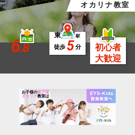
オカリナ教室
東戸塚
駅
6
5
.8
初心者
徒歩
分
大歓迎
お子様の
東戸塚
オカリナ
教室は