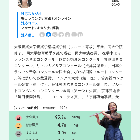
MSL
ランク
対応スタジオ
梅田ラウンジ / 京都 / オンライン
対応コース
フルート, オカリナ, 篠笛
対応曜日
月
火
水
木
金
土
日
大阪音楽大学音楽学部器楽学科（フルート専攻）卒業。同大学院
修了。 同大学教育助手を経て現在、同大学演奏員。 在学中より、
フランス音楽コンクール、国際芸術連盟コンクール、和歌山音楽
コンクール、リトルカメリアコンクール（摂津音楽祭）、日本ク
ラシック音楽コンクール全国大会、びわ湖国際フルートコンクー
ル等に於いて多数受賞。 イングス大賞（第一位）、管楽器コンク
ール金賞（第一位）、長江杯国際音楽コンクール第一位、フルー
トコンベンションコンクール金賞（第一位）受賞。 京都芸術祭
「毎日新聞社賞」、「コミュニティ賞」、「京都府知事賞」受
賞。アジアクラシック音楽コンサートにて「新人賞」受賞。朝日
402
【メンバー満足度】
評価回答数
件
推薦演奏会（ザ・シンフォニーホール）出演。オペラハウス管弦
楽団、関西フルートオーケストラ、あうろすフルートあんさんぶ
95.3
大変満足
383
%
件
る、ペリオーデ室内管弦楽団、大阪市音楽団等と度々共演。 大阪
4.7
ほぼ満足
19
%
件
府芸術劇場奨励新人として選定され、4回にわたるソロリサイタル
0.0
まあまあ
0
%
件
開催。 韓国、ドイツ、オーストリア、イタリア、アメリカ、フラ