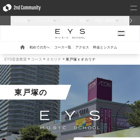
EYS音楽教室
コース
オカリナ
東戸塚 x オカリナ
東戸塚
の