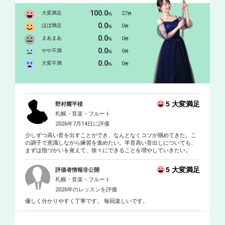
ン・フェランディス氏のマスタークラスを受講。これまでに室内
楽を、長岡聡季氏 渡部謙一氏 阿部博光氏に師事。フルート
100.0
大変満足
27
%
件
を、上野愛美氏 西野奈苗氏 川本咲氏 阿部博光氏に師事。現
0.0
ほぼ満足
0
%
件
在、札幌市を中心に音楽活動をしている。また、フルートデュオ
0.0
まあまあ
0
%
件
グループ「rice cake duo」としても活動している。
0.0
やや不満
0
%
件
0.0
大変不満
0
%
件
5 大変満足
野村耀平様
札幌・音楽・フルート
2026年7月14日に評価
少しずつ高い音を出すことができ、なんとなくコツが掴めてきた。こ
の調子で意識しながら練習を進めたい。半音高い音出しについても、
まずは指づかいを覚えて、徐々にできることを増やしていきたい。
5 大変満足
評価者情報非公開
札幌・音楽・フルート
2026年のレッスンを評価
優しく分かりやすく丁寧です。 毎回楽しいです。