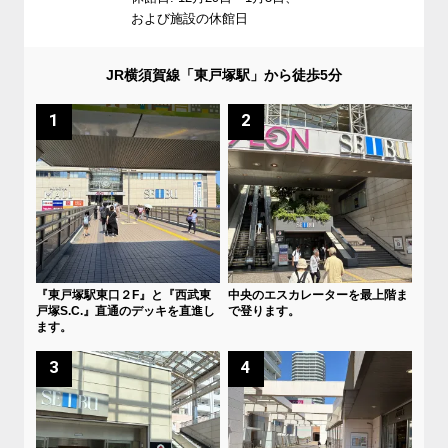
および施設の休館日
JR横須賀線「東戸塚駅」から徒歩5分
1
2
『東戸塚駅東口２F』と『西武東
中央のエスカレーターを最上階ま
戸塚S.C.』直通のデッキを直進し
で登ります。
ます。
3
4