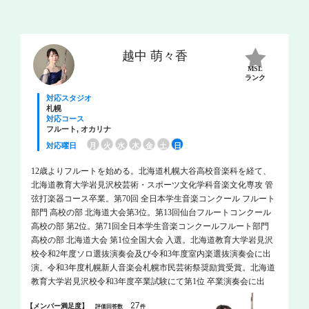
ルク両国より正式招聘され、 二ヶ国四公演のコンサートツアーを
開催。 現在、関西フルートオーケストラコンサートマスター、フ
ルートアンサンブル“パステル”リーダー、ルネサンスフルートコン
ソート“ソメイエ”代表、 日本クリスタルフルートオーケストラ代
越中 萌々香
表、アンサンブルＮＡＧＯＭＩ“和”等多数所属。 茨木市音楽芸術
MSL
協会理事、国際ミュージカルソー協会会員。 依頼演奏、学校公
ランク
演、オーケストラ等、国内外での演奏のほか後進の指導にも力を
対応スタジオ
入れており、教育者・演奏家として、２０１８年１１月、茨木市
札幌
対応コース
市制７０周年記念「功労賞」を受賞。 ２０１９年５月、イタリ
フルート, オカリナ
ア・アルバ音楽祭にソリストとして出演予定。
対応曜日
月
火
水
木
金
土
日
12歳よりフルートを始める。北海道札幌大谷高校音楽科を経て、
北海道教育大学岩見沢校芸術・スポーツ文化学科音楽文化専攻 管
弦打楽器コース卒業。第70回 全日本学生音楽コンクール フルート
部門 高校の部 北海道大会第3位。第13回仙台フルートコンクール
高校の部 第2位。第71回全日本学生音楽コンクールフルート部門
高校の部 北海道大会 第1位全国大会 入選。北海道教育大学岩見沢
校令和2年度ソロ選抜演奏会及び令和3年度室内楽選抜演奏会に出
演。令和3年度札幌新人音楽会札幌市民芸術祭奨励賞受賞。北海道
教育大学岩見沢校令和3年度卒業試験にて第1位 卒業演奏会に出
演。令和5年ドルチェ楽器デビューコンサートin東京に出演。ジャ
27
【メンバー満足度】
評価回答数
件