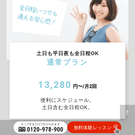
土日も平日夜も全日程OK
通常プラン
13,280
円〜/月2回
便利にスケジュール。
土日含む全日程OK。
※ 個人レッスン：月2回✕55分 / 入会金：17,000円