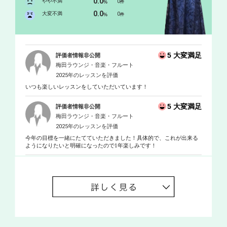
0.0
ンス、カンボジア、ルクセンブルク等でも演奏を重ねる。 フルー
やや不満
0
%
件
トを待永望、曾根亮一、金昌国、Ｐ．マイゼン各氏に師事。 フラ
0.0
大変不満
0
%
件
ウトトラヴェルソ、ルネサンスフルートを前田りり子氏に師事。
大阪国際音楽コンクールアーリー部門（古楽・トラヴェルソ）入
選。 関西初のルネサンスフルートコンソート“ソメイエ”を結成。
同代表を務める。 クリスタルフルート(ガラスのフルート)奏者と
5 大変満足
評価者情報非公開
しても活躍し、世界ではじめてのクリスタルフルートによるオー
梅田ラウンジ・音楽・フルート
ケストラ「日本クリスタルフルートオーケストラ」を設立。同代
2025年のレッスンを評価
表を務める。 ２００９年１０月よりミュージカルソーをサキタハ
いつも楽しいレッスンをしていただいています！
ヂメ氏に師事。 ２０１０年８月、アメリカ・サンタクルズにて国
際ミュージカルソー・フェスティバル「ミュージカルソー世界大
5 大変満足
評価者情報非公開
会」において準優勝及び、をＷ受賞し、 披露演奏会に出演。２０
梅田ラウンジ・音楽・フルート
１１年５月、ミュージカルソー奏者としてＴＶ出演。 ２０１２年
2025年のレッスンを評価
８月、アメリカ・サンタクルズにて国際ミュージカルソー・フェ
今年の目標を一緒にたてていただきました！具体的で、これが出来る
スティバル「ミュージカルソー世界大会」において優勝、披露演
ようになりたいと明確になったので1年楽しみです！
奏会に出演。 同年関西フルートオーケストラとミュージカルソー
で共演。 ２０１３年１２月ドイツ・トリアーの宮殿にて演奏。ド
イツ各紙に掲載される。 ２０１４年１月大阪市音楽団とミュージ
カルソーにて共演。関西のこぎりオーケストラメンバーとしても
活動。ニューヨークの音楽祭でソリストを務める。 ２０１５年ド
イツより正式招聘され三都市四公演開催。ドイツ各紙に掲載され
る。 ２０１７年5月、イタリア・アルバ音楽祭に正式招聘されソリ
ストを務める。 ２０１７年１１月～１２月、ドイツ、ルクセンブ