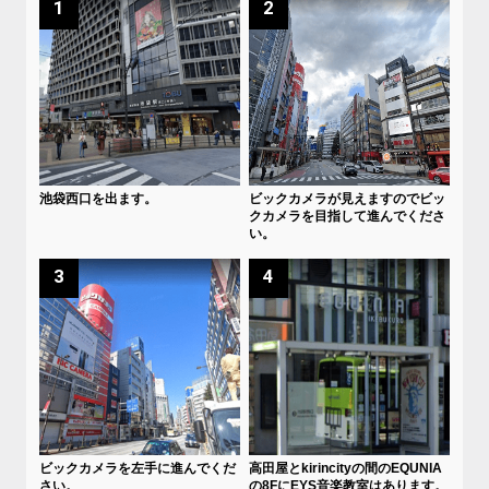
1
2
池袋西口を出ます。
ビックカメラが見えますのでビッ
クカメラを目指して進んでくださ
い。
3
4
ビックカメラを左手に進んでくだ
高田屋とkirincityの間のEQUNIA
さい。
の8FにEYS音楽教室はあります。