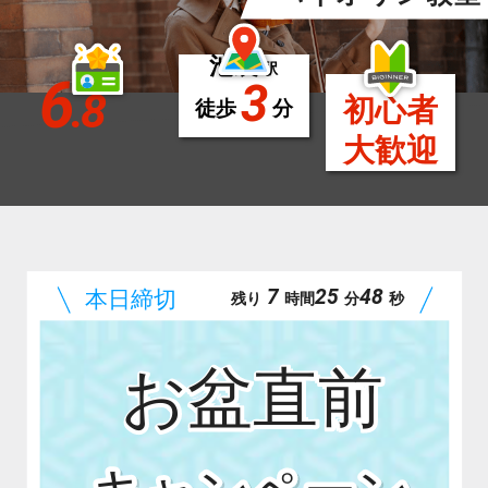
池袋
駅
6
3
.8
初心者
徒歩
分
大歓迎
7
25
47
残り
時間
分
秒
お盆直前