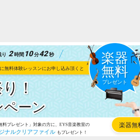
2
10
41
残り
時間
分
秒
祭り！