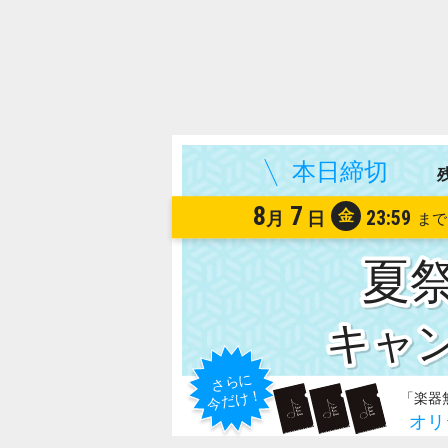
8
7
金
23:59
月
日
夏