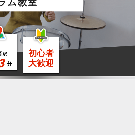
ラム教室
初心者
崎
駅
3
大歓迎
分