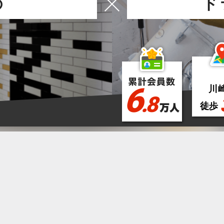
の
ド
6
川
.8
徒歩