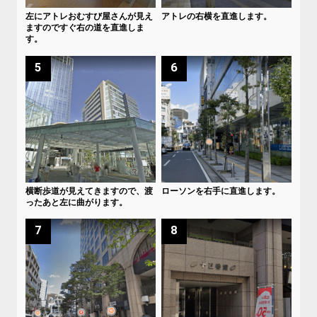
左にアトレおむすび屋さんが見え
アトレの右横を直進します。
ますのですぐ右の道を直進しま
す。
5
6
横断歩道が見えてきますので、渡
ローソンを右手に直進します。
ったあと左に曲がります。
7
8