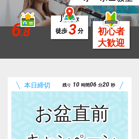
川崎
駅
6
3
.8
初心者
徒歩
分
大歓迎
10
06
19
残り
時間
分
秒
お盆直前