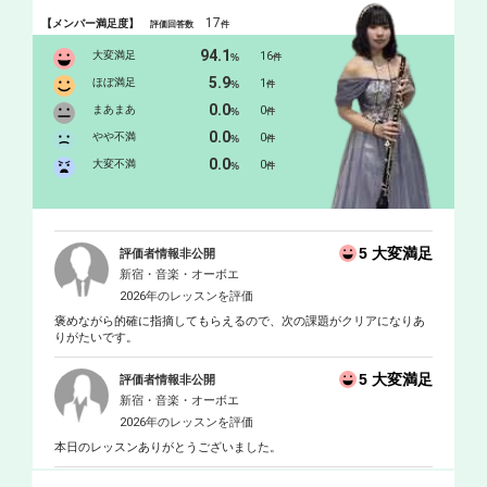
17
【メンバー満足度】
評価回答数
件
94.1
大変満足
16
%
件
5.9
ほぼ満足
1
%
件
0.0
まあまあ
0
%
件
0.0
やや不満
0
%
件
0.0
大変不満
0
%
件
5 大変満足
評価者情報非公開
新宿・音楽・オーボエ
2026年のレッスンを評価
褒めながら的確に指摘してもらえるので、次の課題がクリアになりあ
りがたいです。
5 大変満足
評価者情報非公開
新宿・音楽・オーボエ
2026年のレッスンを評価
本日のレッスンありがとうございました。