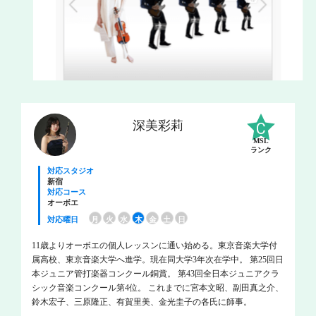
深美彩莉
MSL
ランク
対応スタジオ
新宿
対応コース
オーボエ
対応曜日
月
火
水
木
金
土
日
11歳よりオーボエの個人レッスンに通い始める。東京音楽大学付
属高校、東京音楽大学へ進学。現在同大学3年次在学中。 第25回日
本ジュニア管打楽器コンクール銅賞。 第43回全日本ジュニアクラ
シック音楽コンクール第4位。 これまでに宮本文昭、副田真之介、
鈴木宏子、三原隆正、有賀里美、金光圭子の各氏に師事。