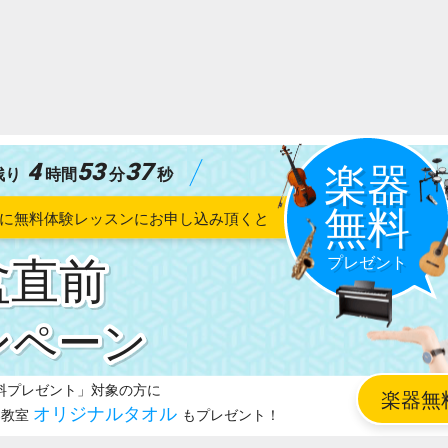
4
53
36
残り
時間
分
秒
盆直前