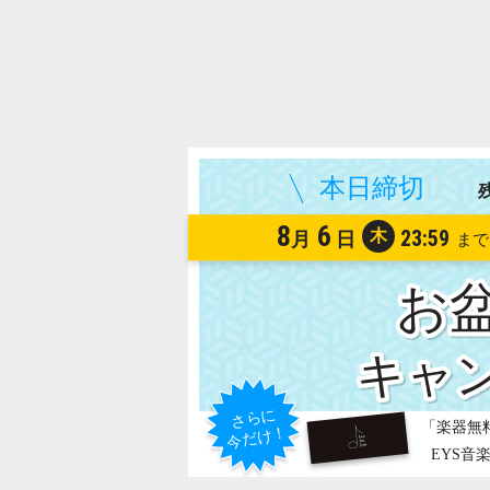
8
6
木
23:59
月
日
お