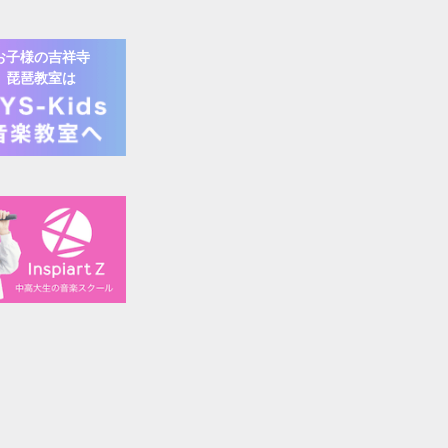
お子様の
吉祥寺
琵琶
教室は