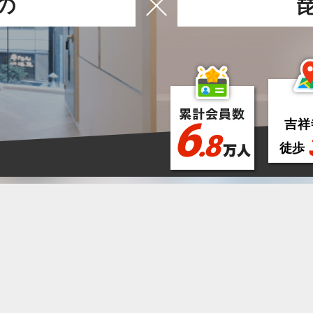
の
6
吉祥
.8
徒歩