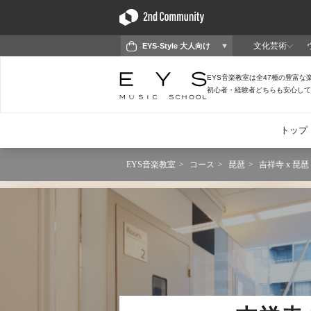
EYS音楽教室
コース
琵琶
吉祥寺 x 琵琶