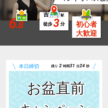
吉祥寺
駅
6
3
.8
初心者
徒歩
分
大歓迎
2
31
23
残り
時間
分
秒
お盆直前