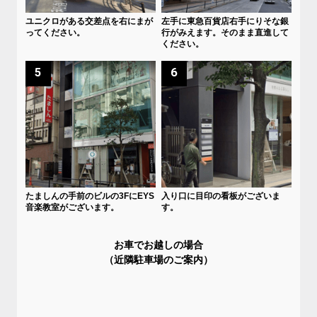
ユニクロがある交差点を右にまが
左手に東急百貨店右手にりそな銀
ってください。
行がみえます。そのまま直進して
ください。
5
6
たましんの手前のビルの3FにEYS
入り口に目印の看板がございま
音楽教室がございます。
す。
お車でお越しの場合
（近隣駐車場のご案内）