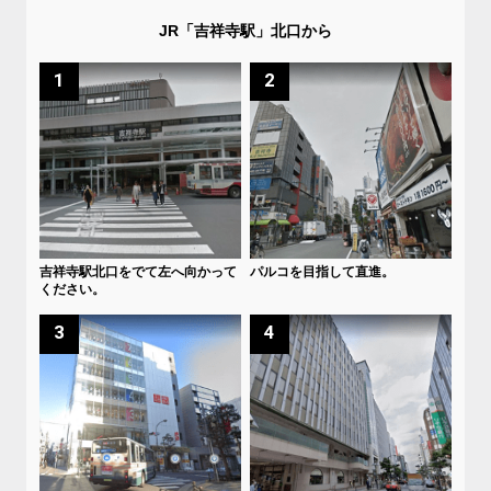
JR「吉祥寺駅」北口から
1
2
吉祥寺駅北口をでて左へ向かって
パルコを目指して直進。
ください。
3
4