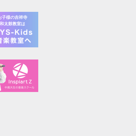
お子様の
吉祥寺
和太鼓
教室は