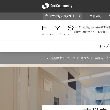
EYS音楽教室
コース
和太鼓
吉祥寺 x 