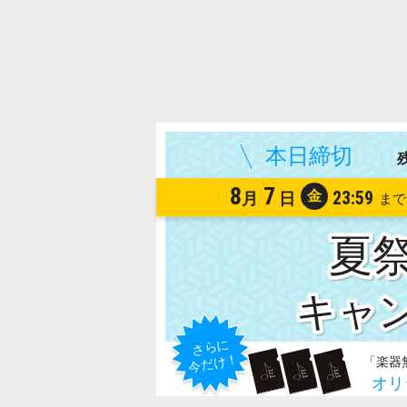
8
7
金
23:59
月
日
夏