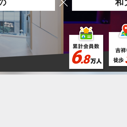
の
和
6
吉祥
.8
徒歩