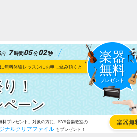
7
05
01
残り
時間
分
秒
祭り！