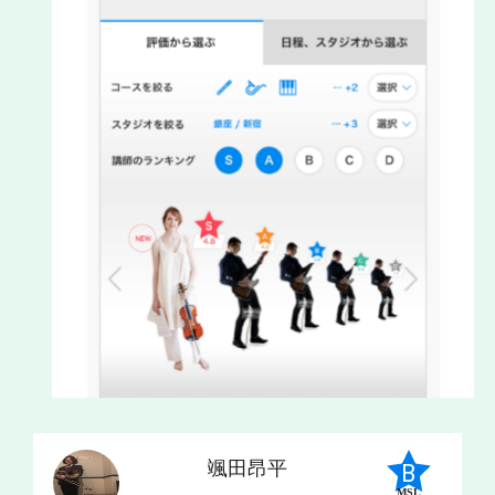
颯田昂平
MSL