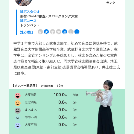
ランク
対応スタジオ
新宿 / WeArt銀座 / スパークリング大宮
対応コース
トランペット
対応曜日
月
火
水
木
金
土
日
中学１年生で入部した吹奏楽部で、初めて音楽に興味を持つ。武
蔵野音楽大学附属高等学校卒業。武蔵野音楽大学卒業見込み。在
学中は、金管アンサンブルを始めとし、弦楽を含めた希少な室内
楽作品まで幅広く取り組んだ。同大学管弦楽団演奏会出演。埼玉
県吹奏楽連盟(東部・南部支部)楽器講習会指導歴あり。井上雄二氏
に師事。
36
【メンバー満足度】
評価回答数
件
100.0
大変満足
36
%
件
0.0
ほぼ満足
0
%
件
0.0
まあまあ
0
%
件
0.0
やや不満
0
%
件
0.0
大変不満
0
%
件