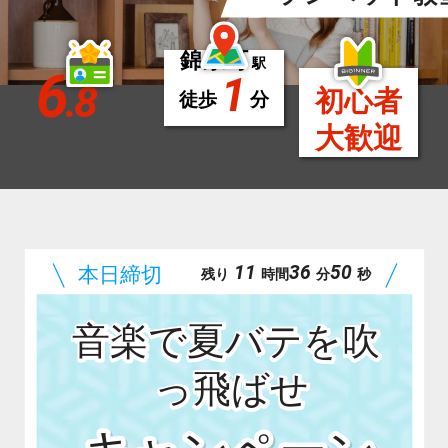
錦糸町
駅
6
1
.8
初心者
徒歩
分
大歓迎
11
36
48
残り
時間
分
秒
音楽で夏バテを吹
っ飛ばせ