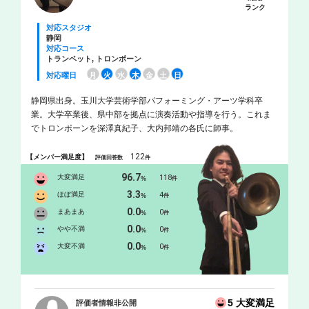
ランク
対応スタジオ
静岡
対応コース
トランペット, トロンボーン
対応曜日
月
火
水
木
金
土
日
静岡県出身。玉川大学芸術学部パフォーミング・アーツ学科卒
業。大学卒業後、県中部を拠点に演奏活動や指導を行う。これま
でトロンボーンを深澤真紀子、大内邦靖の各氏に師事。
122
【メンバー満足度】
評価回答数
件
96.7
大変満足
118
%
件
3.3
ほぼ満足
4
%
件
0.0
まあまあ
0
%
件
0.0
やや不満
0
%
件
0.0
大変不満
0
%
件
5 大変満足
評価者情報非公開