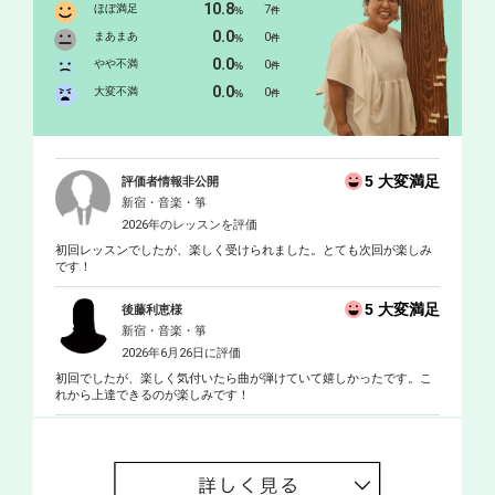
10.8
ほぼ満足
7
%
件
0.0
まあまあ
0
%
件
0.0
やや不満
0
%
件
0.0
大変不満
0
%
件
5 大変満足
評価者情報非公開
新宿・音楽・箏
2026年のレッスンを評価
初回レッスンでしたが、楽しく受けられました。とても次回が楽しみ
です！
5 大変満足
後藤利恵様
新宿・音楽・箏
2026年6月26日に評価
初回でしたが、楽しく気付いたら曲が弾けていて嬉しかったです。こ
れから上達できるのが楽しみです！