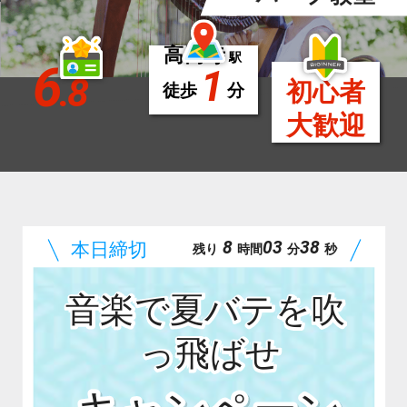
高円寺
駅
6
1
.8
初心者
徒歩
分
大歓迎
8
03
36
残り
時間
分
秒
音楽で夏バテを吹
っ飛ばせ