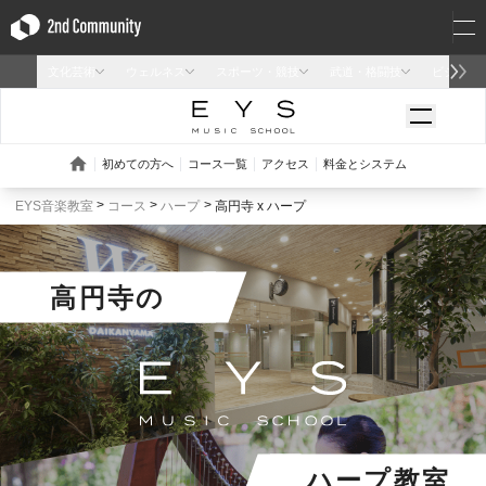
EYS音楽教室
コース
ハープ
高円寺 x ハープ
高円寺
の
ハープ教室