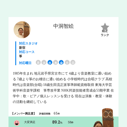
中洞智絵
MSL
ランク
対応スタジオ
新宿
対応コース
箏
対応曜日
月
火
水
木
金
土
日
1985年生まれ 地元岩手県宮古市にて 4歳より音楽教室に通い始め
る 7歳より箏のお稽古に通い始める 小学校時代は合唱クラブ 高校
時代は音楽部(合唱) 18歳生田流正派箏準師範資格取得 東海大学芸
術学科音楽学課程 箏専攻卒業 NHK邦楽技能者育成会53期卒業 在
学中：歌・ピアノ個人レッスンを受ける 現在は演奏・教室・体験
の活動を継続している
65
【メンバー満足度】
評価回答数
件
89.2
大変満足
58
%
件