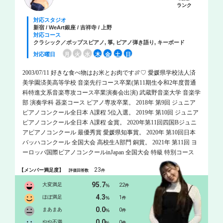
ランク
対応スタジオ
新宿 / WeArt銀座 / 吉祥寺 / 上野
対応コース
クラシック／ポップスピアノ, 箏, ピアノ弾き語り, キーボード
対応曜日
月
火
水
木
金
土
日
2003/07/11 好きな食べ物はお米とお肉です🍖♡ 愛媛県学校法人済
美学園済美高等学校 音楽先行コース卒業(第11期生令和2年度普通
科特進文系音楽専攻コース卒業演奏会出演) 武蔵野音楽大学 音楽学
部 演奏学科 器楽コース ピアノ専攻卒業。 2018年 第9回 ジュニア
ピアノコンクール全日本 A課程 5位入選。 2019年 第10回 ジュニア
ピアノコンクール全日本 A課程 金賞。 2020年第11回四国Bジュニ
アピアノコンクール 最優秀賞 愛媛県知事賞。 2020年 第10回日本
バッハコンクール 全国大会 高校生A部門 銅賞。 2021年 第11回 ヨ
ーロッパ国際ピアノコンクールinJapan 全国大会 特級 特別コース
高校生の部 銅賞 (金賞該当者なし)。 2023年度 武蔵野音楽大学 器
23
【メンバー満足度】
評価回答数
件
楽コース ピアノ専攻 選抜学生コンサート 出演。 2024年度 武蔵野
音楽大学 器楽コース ピアノ専攻 選抜学生コンサート 出演。 これ
95.7
大変満足
22
%
件
までにピアノを松前あすか、井上祐子、出角知子、松本和将、服
4.3
ほぼ満足
1
%
件
部 真紀子、ケマル・ゲキチ、ミーシャ・ダチッチ、ヴィレム・ブ
0.0
まあまあ
0
%
件
ロンズ、ヘンリ・シーグフリードソン、今川映美子、チェンバロ
0.0
を西山まりえの各氏に師事。 中学高等学校専修免許（音楽）取
やや不満
0
件