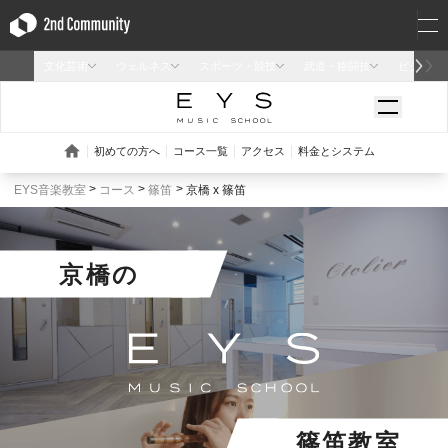
EYS音楽教室
コース
篠笛
京橋 x 篠笛
京橋
の
篠笛教室