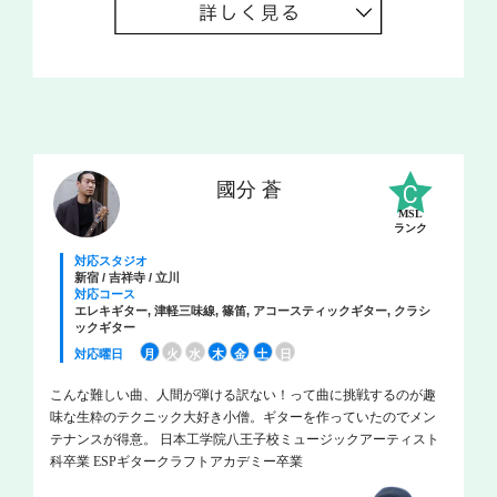
國分 蒼
MSL
ランク
対応スタジオ
新宿 / 吉祥寺 / 立川
対応コース
エレキギター, 津軽三味線, 篠笛, アコースティックギター, クラシ
ックギター
対応曜日
月
火
水
木
金
土
日
こんな難しい曲、人間が弾ける訳ない！って曲に挑戦するのが趣
味な生粋のテクニック大好き小僧。ギターを作っていたのでメン
テナンスが得意。 日本工学院八王子校ミュージックアーティスト
科卒業 ESPギタークラフトアカデミー卒業