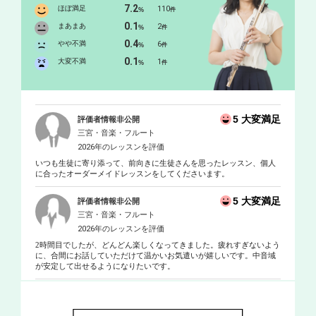
7.2
ほぼ満足
110
%
件
0.1
まあまあ
2
%
件
0.4
やや不満
6
%
件
0.1
大変不満
1
%
件
5 大変満足
評価者情報非公開
三宮・音楽・フルート
2026年のレッスンを評価
いつも生徒に寄り添って、前向きに生徒さんを思ったレッスン、個人
に合ったオーダーメイドレッスンをしてくださいます。
5 大変満足
評価者情報非公開
三宮・音楽・フルート
2026年のレッスンを評価
2時間目でしたが、どんどん楽しくなってきました。疲れすぎないよう
に、合間にお話していただけて温かいお気遣いが嬉しいです。中音域
が安定して出せるようになりたいです。