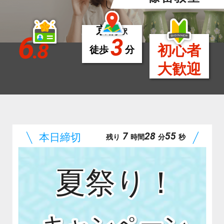
京橋
駅
6
3
.8
初心者
徒歩
分
大歓迎
7
28
54
残り
時間
分
秒
夏祭り！