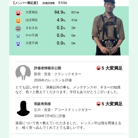
844
【メンバー満足度】
評価回答数
件
94.9
大変満足
801
%
件
4.9
ほぼ満足
41
%
件
0.2
まあまあ
2
%
件
0.0
やや不満
0
%
件
0.0
大変不満
0
%
件
5 大変満足
評価者情報非公開
新宿・音楽・クラシックギター
2026年のレッスンを評価
とても話しやすく、演奏以外の事も、メンテナンスや、ギターの知識
など、色々と教えてくださります。今日もありがとうございました。
5 大変満足
長阪寿美様
立川・音楽・アコースティックギター
2026年7月4日に評価
楽器について色々教えていただきました。 レッスン中は指を間違える
と、軽く突っ込んでくれてとても楽しいです。