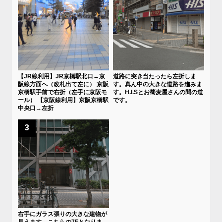
【JR線利用】JR京橋駅北口→京
道路に突き当たったら左折しま
阪線方面へ（改札出て左に） 京阪
す。真ん中の大きな道路を進みま
京橋駅手前で右折（左手に京阪モ
す。H.I.Sとお蕎麦屋さんの間の道
ール） 【京阪線利用】京阪京橋駅
です。
中央口→左折
3
右手にガラス張りの大きな建物が