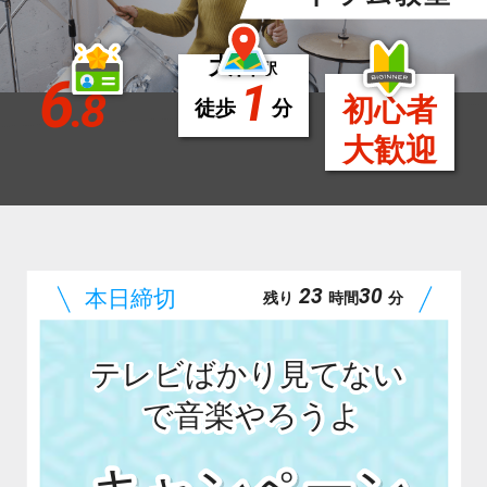
大宮
駅
6
1
.8
初心者
徒歩
分
大歓迎
23
30
残り
時間
分
テレビばかり見てない
で音楽やろうよ