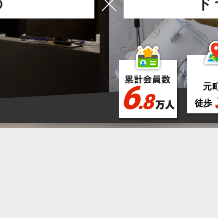
の
ド
6
元
.8
徒歩