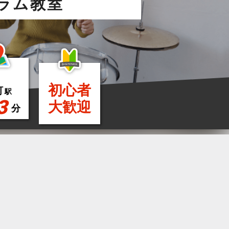
ラム教室
初心者
町
駅
3
大歓迎
分