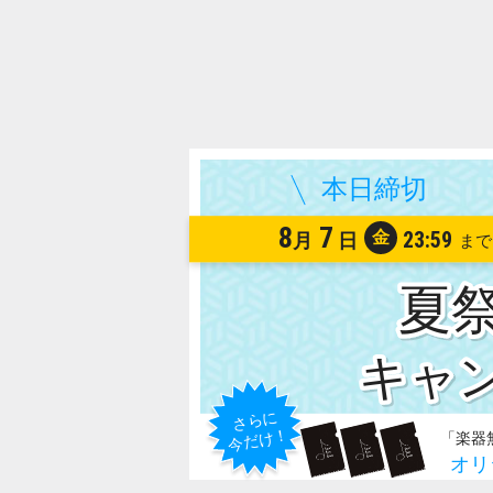
8
7
金
23:59
月
日
夏