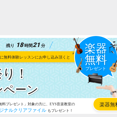
18
21
残り
時間
分
祭り！