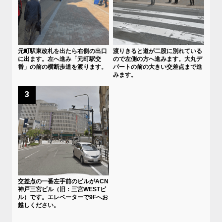
元町駅東改札を出たら右側の出口
渡りきると道が二股に別れている
に出ます。左へ進み「元町駅交
ので左側の方へ進みます。大丸デ
番」の前の横断歩道を渡ります。
パートの前の大きい交差点まで進
みます。
3
交差点の一番左手前のビルがACN
神戸三宮ビル（旧：三宮WESTビ
ル）です。エレベーターで9Fへお
越しください。