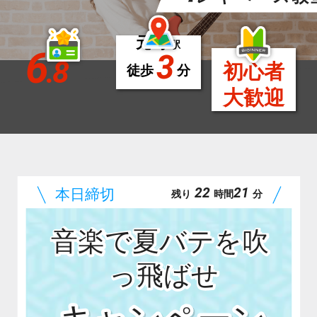
元町
駅
6
3
.8
初心者
徒歩
分
大歓迎
22
21
残り
時間
分
音楽で夏バテを吹
っ飛ばせ