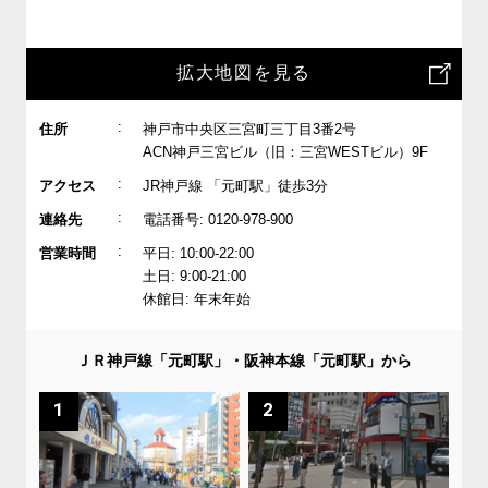
拡大地図を見る
:
住所
神戸市中央区三宮町三丁目3番2号
ACN神戸三宮ビル（旧：三宮WESTビル）9F
:
アクセス
JR神戸線 「元町駅」徒歩3分
:
連絡先
電話番号: 0120-978-900
:
営業時間
平日: 10:00-22:00
土日: 9:00-21:00
休館日: 年末年始
ＪＲ神戸線「元町駅」・阪神本線「元町駅」から
1
2