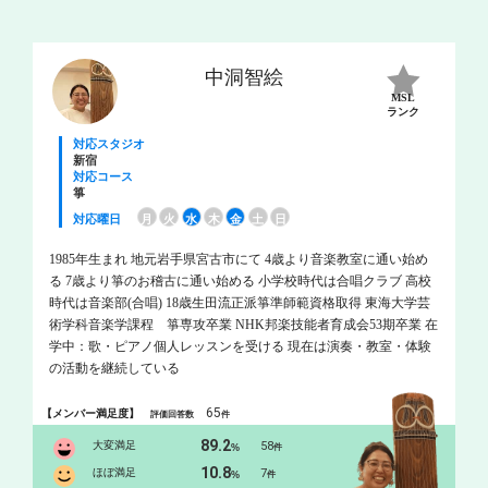
中洞智絵
MSL
ランク
対応スタジオ
新宿
対応コース
箏
対応曜日
月
火
水
木
金
土
日
1985年生まれ 地元岩手県宮古市にて 4歳より音楽教室に通い始め
る 7歳より箏のお稽古に通い始める 小学校時代は合唱クラブ 高校
時代は音楽部(合唱) 18歳生田流正派箏準師範資格取得 東海大学芸
術学科音楽学課程 箏専攻卒業 NHK邦楽技能者育成会53期卒業 在
学中：歌・ピアノ個人レッスンを受ける 現在は演奏・教室・体験
の活動を継続している
65
【メンバー満足度】
評価回答数
件
89.2
大変満足
58
%
件
10.8
ほぼ満足
7
%
件