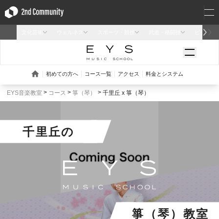
EYS音楽教室
コース
箏（琴）
千里丘 x 箏（琴）
千里丘
の
箏（琴）教室