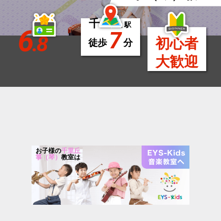
千里丘
駅
6
7
.8
初心者
徒歩
分
大歓迎
お子様の
千里丘
箏（琴）
教室は