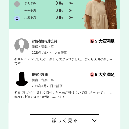
0.0
まあまあ
0
%
件
0.0
やや不満
0
%
件
0.0
大変不満
0
%
件
5 大変満足
評価者情報非公開
新宿・音楽・箏
2026年のレッスンを評価
初回レッスンでしたが、楽しく受けられました。とても次回が楽しみ
です！
5 大変満足
後藤利恵様
新宿・音楽・箏
2026年6月26日に評価
初回でしたが、楽しく気付いたら曲が弾けていて嬉しかったです。こ
れから上達できるのが楽しみです！