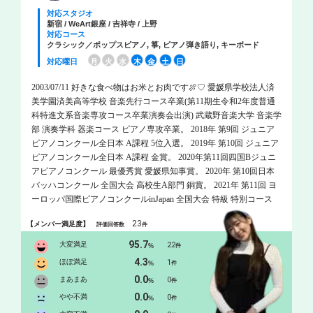
対応スタジオ
新宿 / WeArt銀座 / 吉祥寺 / 上野
対応コース
クラシック／ポップスピアノ, 箏, ピアノ弾き語り, キーボード
対応曜日
月
火
水
木
金
土
日
2003/07/11 好きな食べ物はお米とお肉です🍖♡ 愛媛県学校法人済
美学園済美高等学校 音楽先行コース卒業(第11期生令和2年度普通
科特進文系音楽専攻コース卒業演奏会出演) 武蔵野音楽大学 音楽学
部 演奏学科 器楽コース ピアノ専攻卒業。 2018年 第9回 ジュニア
ピアノコンクール全日本 A課程 5位入選。 2019年 第10回 ジュニア
ピアノコンクール全日本 A課程 金賞。 2020年第11回四国Bジュニ
アピアノコンクール 最優秀賞 愛媛県知事賞。 2020年 第10回日本
バッハコンクール 全国大会 高校生A部門 銅賞。 2021年 第11回 ヨ
ーロッパ国際ピアノコンクールinJapan 全国大会 特級 特別コース
高校生の部 銅賞 (金賞該当者なし)。 2023年度 武蔵野音楽大学 器
23
【メンバー満足度】
評価回答数
件
楽コース ピアノ専攻 選抜学生コンサート 出演。 2024年度 武蔵野
音楽大学 器楽コース ピアノ専攻 選抜学生コンサート 出演。 これ
95.7
大変満足
22
%
件
までにピアノを松前あすか、井上祐子、出角知子、松本和将、服
4.3
ほぼ満足
1
%
件
部 真紀子、ケマル・ゲキチ、ミーシャ・ダチッチ、ヴィレム・ブ
0.0
まあまあ
0
%
件
ロンズ、ヘンリ・シーグフリードソン、今川映美子、チェンバロ
0.0
を西山まりえの各氏に師事。 中学高等学校専修免許（音楽）取
やや不満
0
%
件
得。