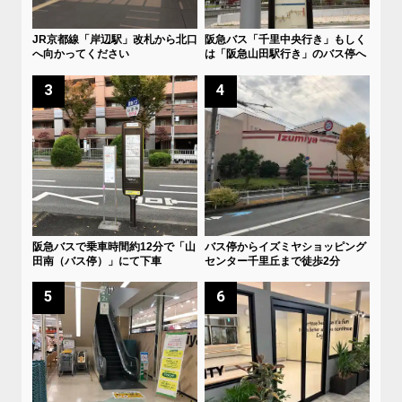
JR京都線「岸辺駅」改札から北口
阪急バス「千里中央行き」もしく
へ向かってください
は「阪急山田駅行き」のバス停へ
3
4
阪急バスで乗車時間約12分で「山
バス停からイズミヤショッピング
田南（バス停）」にて下車
センター千里丘まで徒歩2分
5
6