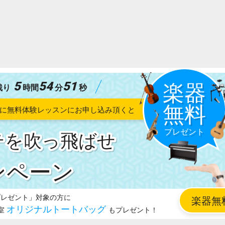
5
54
49
残り
時間
分
秒
テを吹っ飛ばせ