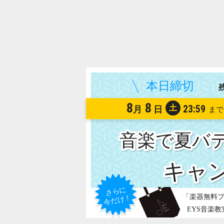
8
8
土
23:59
月
日
音楽で夏バ