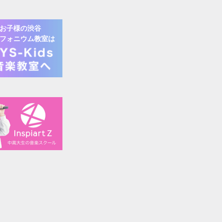
お子様の
渋谷
フォニウム
教室は