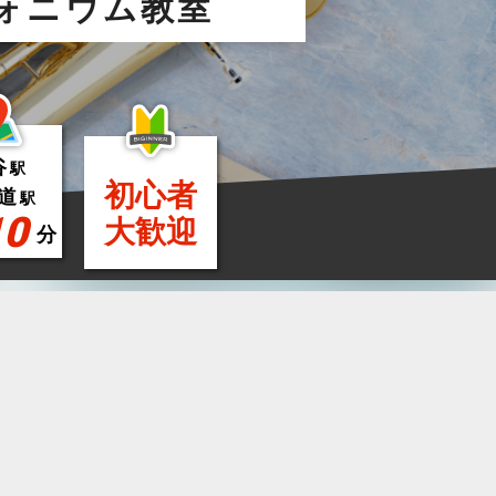
ォニウム教室
谷
駅
初心者
道
駅
10
大歓迎
分