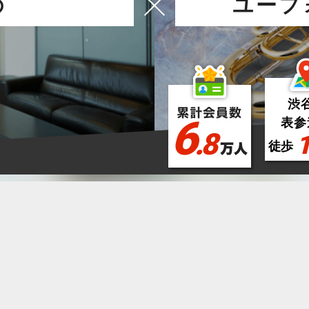
の
ユーフ
渋
6
表参
.8
徒歩