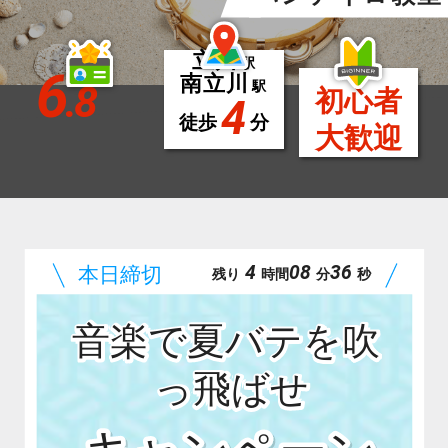
立川
駅
6
南立川
.8
駅
初心者
4
徒歩
分
大歓迎
4
08
34
残り
時間
分
秒
音楽で夏バテを吹
っ飛ばせ