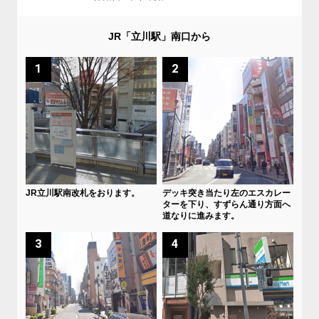
JR「立川駅」南口から
1
2
JR立川駅南改札をおります。
デッキ突き当たり左のエスカレー
ターを下り、すずらん通り方面へ
道なりに進みます。
3
4