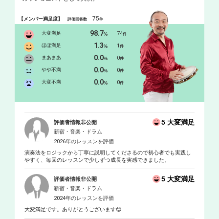
75
【メンバー満足度】
評価回答数
件
98.7
大変満足
74
%
件
1.3
ほぼ満足
1
%
件
0.0
まあまあ
0
%
件
0.0
やや不満
0
%
件
0.0
大変不満
0
%
件
5 大変満足
評価者情報非公開
新宿・音楽・ドラム
2026年のレッスンを評価
演奏法をロジックから丁寧に説明してくださるので初心者でも実践し
やすく、毎回のレッスンで少しずつ成長を実感できました。
5 大変満足
評価者情報非公開
新宿・音楽・ドラム
2024年のレッスンを評価
大変満足です。ありがとうございます😊