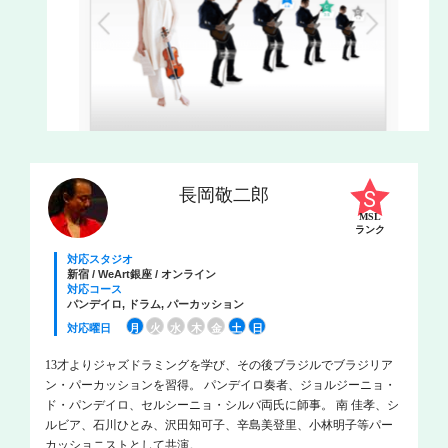
長岡敬二郎
MSL
ランク
対応スタジオ
新宿 / WeArt銀座 / オンライン
対応コース
パンデイロ, ドラム, パーカッション
対応曜日
月
火
水
木
金
土
日
13才よりジャズドラミングを学び、その後ブラジルでブラジリア
ン・パーカッションを習得。 パンデイロ奏者、ジョルジーニョ・
ド・パンデイロ、セルシーニョ・シルバ両氏に師事。 南 佳孝、シ
ルビア、石川ひとみ、沢田知可子、辛島美登里、小林明子等パー
カッショニストとして共演。