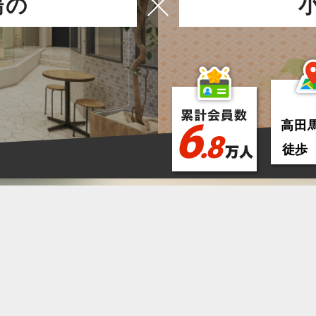
場
の
6
高田
.8
徒歩