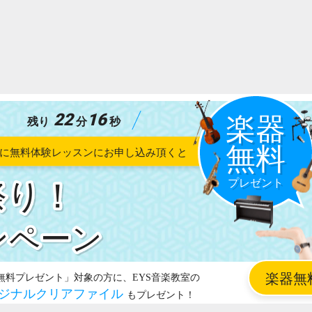
22
14
残り
分
秒
祭り！