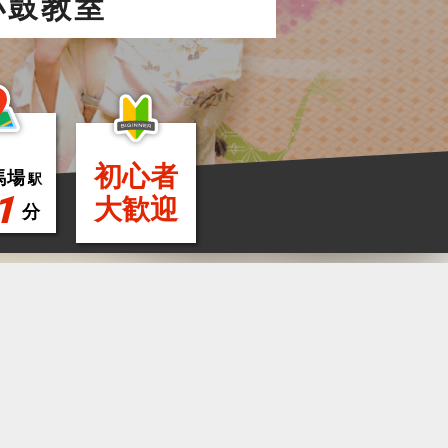
小鼓教室
初心者
馬場
駅
1
大歓迎
分