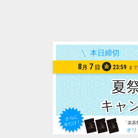
8
7
金
23:59
月
日
夏