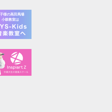
子様の
高田馬場
小鼓
教室は