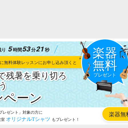
5
53
20
残り
時間
分
秒
で残暑を乗り切ろ
う