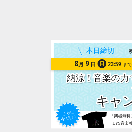
8
9
日
23:59
月
日
納涼！音楽の力