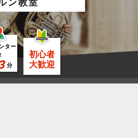
ルン教室
ンター
初心者
駅
3
大歓迎
分