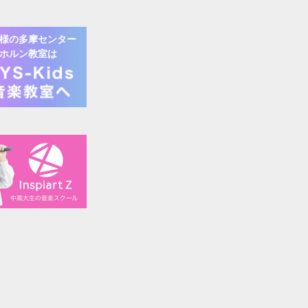
様の
多摩センター
ホルン
教室は