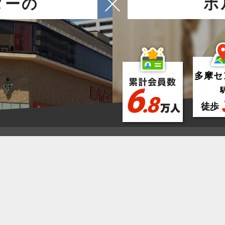
ター
の
ホ
多摩セ
6
.8
徒歩