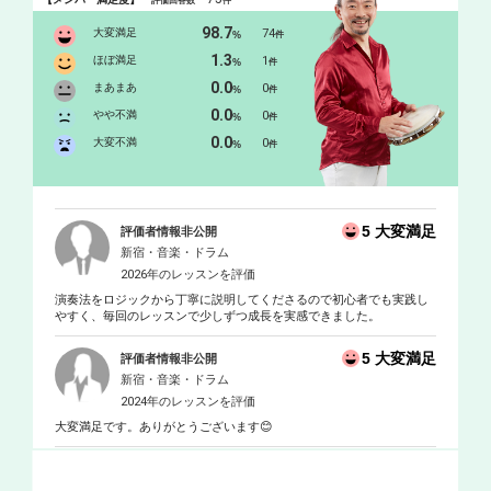
評価回答数
件
98.7
大変満足
74
%
件
1.3
ほぼ満足
1
%
件
0.0
まあまあ
0
%
件
0.0
やや不満
0
%
件
0.0
大変不満
0
%
件
5 大変満足
評価者情報非公開
新宿・音楽・ドラム
2026年のレッスンを評価
演奏法をロジックから丁寧に説明してくださるので初心者でも実践し
やすく、毎回のレッスンで少しずつ成長を実感できました。
5 大変満足
評価者情報非公開
新宿・音楽・ドラム
2024年のレッスンを評価
大変満足です。ありがとうございます😊