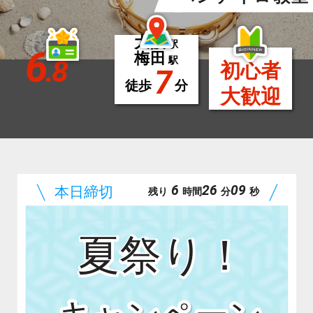
大阪
駅
6
梅田
.8
駅
初心者
7
徒歩
分
大歓迎
6
26
07
残り
時間
分
秒
夏祭り！