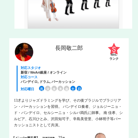
長岡敬二郎
MSL
ランク
対応スタジオ
新宿 / WeArt銀座 / オンライン
対応コース
パンデイロ, ドラム, パーカッション
対応曜日
月
火
水
木
金
土
日
13才よりジャズドラミングを学び、その後ブラジルでブラジリア
ン・パーカッションを習得。 パンデイロ奏者、ジョルジーニョ・
ド・パンデイロ、セルシーニョ・シルバ両氏に師事。 南 佳孝、シ
ルビア、石川ひとみ、沢田知可子、辛島美登里、小林明子等パー
カッショニストとして共演。
75
【メンバー満足度】