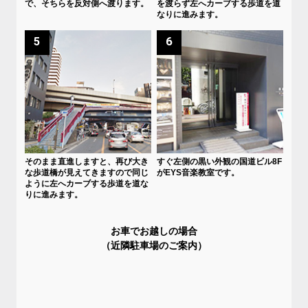
で、そちらを反対側へ渡ります。
を渡らず左へカーブする歩道を道
なりに進みます。
5
6
そのまま直進しますと、再び大き
すぐ左側の黒い外観の国道ビル8F
な歩道橋が見えてきますので同じ
がEYS音楽教室です。
ように左へカーブする歩道を道な
りに進みます。
お車でお越しの場合
（近隣駐車場のご案内）