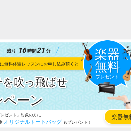
16
21
残り
時間
分
テを吹っ飛ばせ