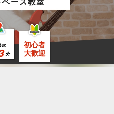
キベース教室
初心者
浜
駅
3
大歓迎
分