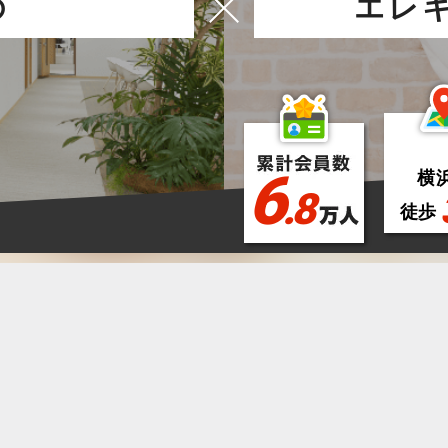
の
エレ
6
横
.8
徒歩