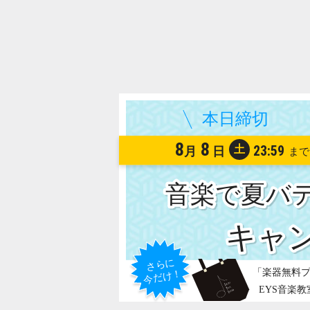
8
8
土
23:59
月
日
音楽で夏バ