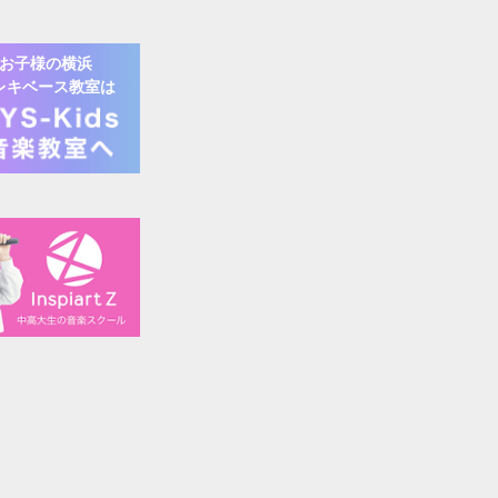
お子様の
横浜
レキベース
教室は