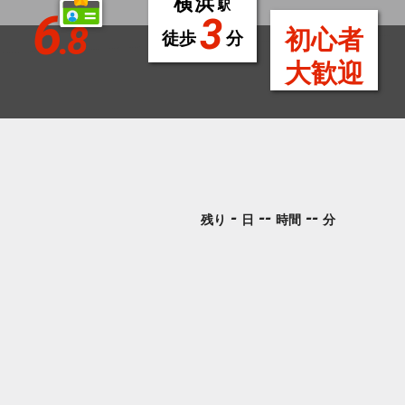
横浜
駅
6
3
.8
初心者
徒歩
分
大歓迎
-
--
--
残り
日
時間
分