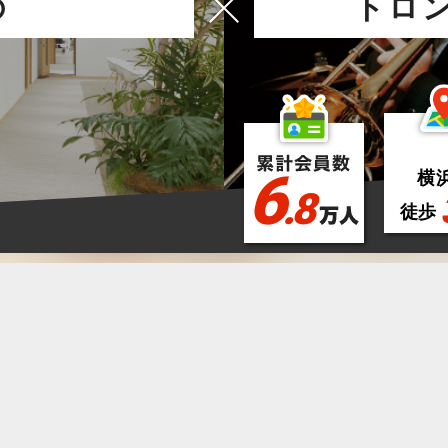
の
トロ
6
横
.8
徒歩