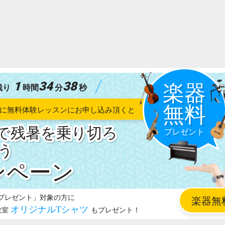
1
34
37
残り
時間
分
秒
で残暑を乗り切ろ
う