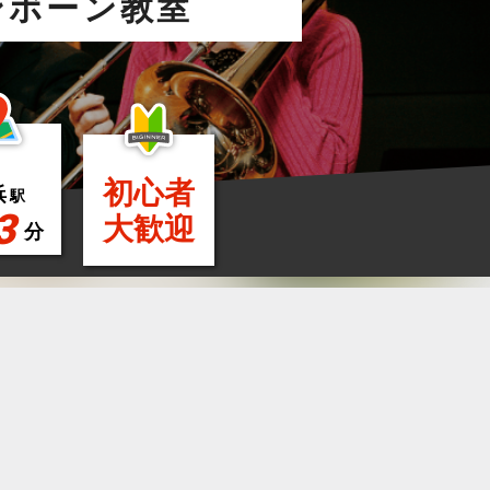
ンボーン教室
初心者
浜
駅
3
大歓迎
分