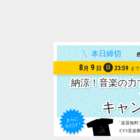
8
9
日
23:59
月
日
納涼！音楽の力